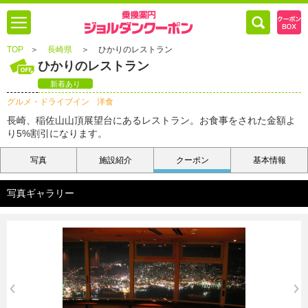
TOP
＞
長崎県
＞
ひかりのレストラン
ひかりのレストラン
新着あり
グルメ・ドライブイン
洋食
長崎、稲佐山山頂展望台にあるレストラン。お食事をされた金額よ
り5%割引になります。
写真
施設紹介
クーポン
基本情報
写真ギャラリー