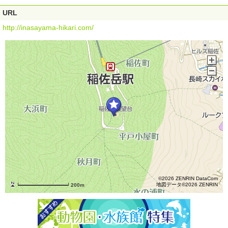
URL
http://inasayama-hikari.com/
©2026 ZENRIN DataCom
地図データ©2026 ZENRIN
200m