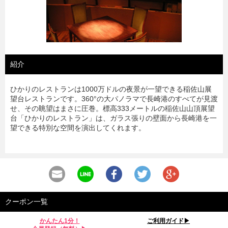
紹介
ひかりのレストランは1000万ドルの夜景が一望できる稲佐山展
望台レストランです。360°の大パノラマで長崎港のすべてが見渡
せ、その眺望はまさに圧巻。標高333メートルの稲佐山山頂展望
台「ひかりのレストラン」は、ガラス張りの壁面から長崎港を一
望できる特別な空間を演出してくれます。
クーポン一覧
かんたん1分！
ご利用ガイド▶︎