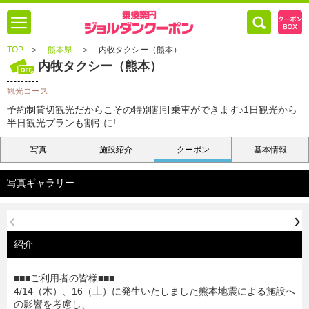
TOP
＞
熊本県
＞
内牧タクシー（熊本）
内牧タクシー（熊本）
観光コース
予約制貸切観光だからこその特別割引乗車ができます♪1日観光から
半日観光プランも割引に!
写真
施設紹介
クーポン
基本情報
写真ギャラリー
紹介
■■■ご利用者の皆様■■■
4/14（木）、16（土）に発生いたしました熊本地震による施設へ
の影響を考慮し、