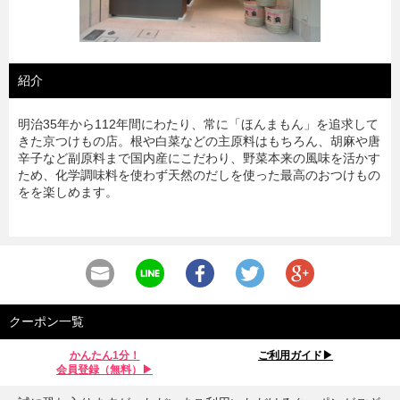
紹介
明治35年から112年間にわたり、常に「ほんまもん」を追求して
きた京つけもの店。根や白菜などの主原料はもちろん、胡麻や唐
辛子など副原料まで国内産にこだわり、野菜本来の風味を活かす
ため、化学調味料を使わず天然のだしを使った最高のおつけもの
をを楽しめます。
クーポン一覧
かんたん1分！
ご利用ガイド▶︎
会員登録（無料）▶︎