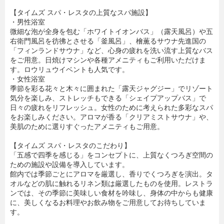
【タイムズ スパ・レスタの上質なスパ施設】
・男性浴室
微細な泡が全身を包む「ホワイトイオンバス」（露天風呂）や五
右衛門風呂を彷彿とさせる「釜風呂」、檜薫るサウナ先進国の
「フィンランドサウナ」など、心身の疲れを洗い流す上質なバス
をご用意。日焼けマシンや各種アメニティもご利用いただけま
す。ロウリュウイベントも人気です。
・女性浴室
季節を彩る花々と木々に囲まれた「露天ジャグジー」でリゾート
気分を楽しみ、ストレッチもできる「シェイプアップバス」で
日々の疲れをリフレッシュ。女性のために考えられた多彩なスパ
をお楽しみください。アロマが香る「クリアミストサウナ」や、
美肌のために選りすぐったアメニティもご用意。
【タイムズ スパ・レスタのこだわり】
「五感で四季を感じる」をコンセプトに、上質なくつろぎ空間の
ための施設や設備を導入しています。
館内では季節ごとにアロマを厳選し、香りでくつろぎを演出。タ
オルなどの肌に触れるリネン類は厳選したものを使用。レストラ
ンでは、その季節に美味しい食材を吟味し、身体の中からも健康
に、美しくなるお料理やお飲み物をご用意してお待ちしていま
す。