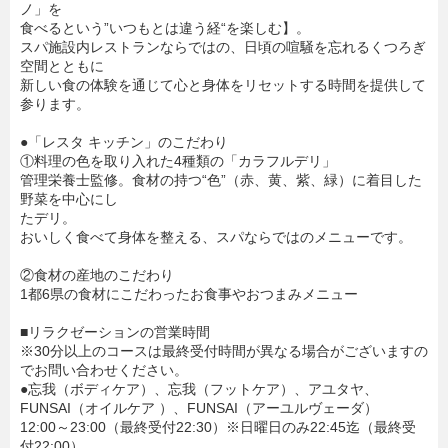
ノ」を
食べるという”いつもとは違う経“を楽しむ】。
スパ施設内レストランならではの、日頃の喧騒を忘れるくつろぎ
空間とともに
新しい食の体験を通じて心と身体をリセットする時間を提供して
参ります。
●「レスタ キッチン」のこだわり
①料理の色を取り入れた4種類の「カラフルデリ」
管理栄養士監修。食材の持つ“色”（赤、黄、紫、緑）に着目した
野菜を中心にし
たデリ。
おいしく食べて身体を整える、スパならではのメニューです。
②食材の産地のこだわり
1都6県の食材にこだわったお食事やおつまみメニュー
■リラクゼーションの営業時間
※30分以上のコースは最終受付時間が異なる場合がございますの
でお問い合わせください。
●忘我（ボディケア）、忘我（フットケア）、アユタヤ、
FUNSAI（オイルケア ）、FUNSAI（アーユルヴェーダ）
12:00～23:00（最終受付22:30）※日曜日のみ22:45迄（最終受
付22:00）