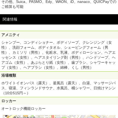
その他、Suica、PASMO、Edy、WAON、iD、nanaco、QUICPayでの
ご精算も可能
関連情報
アメニティ
シャンプー、コンディショナー、ボディソープ、クレンジング（女
性）、洗顔フォーム、ボディタオル、シェービングフォーム（男
性）、カミソリ（男性）、化粧水、乳液、ボディローション、ヘアエ
ッセンス（女性）、ヘアスタイリング剤（男性）、ハンドソープ、ヘ
アゴム（女性）、あぶらとり紙（女性）、歯ブラシ、シャワーキャッ
プ（女性）、ヘアブラシ（女性）、綿棒、くし（男性）
浴場種類
ホワイトイオンバス（露天）、釜風呂（露天）、白湯、マッサージバ
ス、寝湯、フィンランドサウナ、水風呂、桶シャワー、日焼けマシン
（10分515円～）
ロッカー
オートロック機能ロッカー