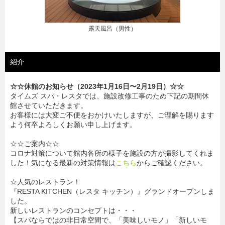
露天風呂（男性）
紹介
☆☆休館のお知らせ（2023年1月16日〜2月19日）☆☆
タイムズ スパ・レスタでは、施設改修工事のため下記の期間休
館させていただきます。
お客様には大変ご不便をおかけいたしますが、ご理解を賜ります
よう何卒よろしくお願い申し上げます。
☆☆ご案内☆☆
コロナ対策について館内各所の様子を施設の方が撮影してくれま
した！気になる最新の対策情報は
こちら
からご確認ください。
☆人気のレストラン！
『RESTA KITCHEN（レスタ キッチン）』グランドオープンしま
した。
新しいレストランのコンセプトは・・・
【スパならではの非日常空間で、「美味しいモノ」「新しいモ