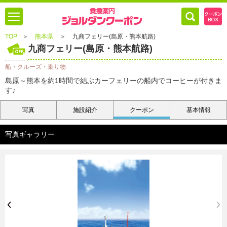
TOP
＞
熊本県
＞
九商フェリー(島原・熊本航路)
九商フェリー(島原・熊本航路)
船・クルーズ・乗り物
島原～熊本を約1時間で結ぶカーフェリーの船内でコーヒーが付きま
す♪
写真
施設紹介
クーポン
基本情報
写真ギャラリー