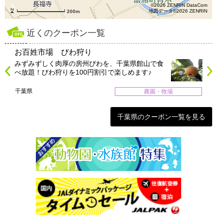
©2026 ZENRIN DataCom
地図データ©2026 ZENRIN
200m
近くのクーポン一覧
お百姓市場 びわ狩り
みずみずしく肉厚の房州びわを、千葉県館山で食
べ放題！びわ狩りを100円割引で楽しめます♪
千葉県
農園・牧場
千葉県のクーポン一覧を見る