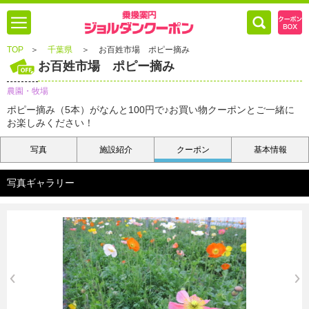
TOP
＞
千葉県
＞
お百姓市場 ポピー摘み
お百姓市場 ポピー摘み
農園・牧場
ポピー摘み（5本）がなんと100円で♪お買い物クーポンとご一緒に
お楽しみください！
写真
施設紹介
クーポン
基本情報
写真ギャラリー