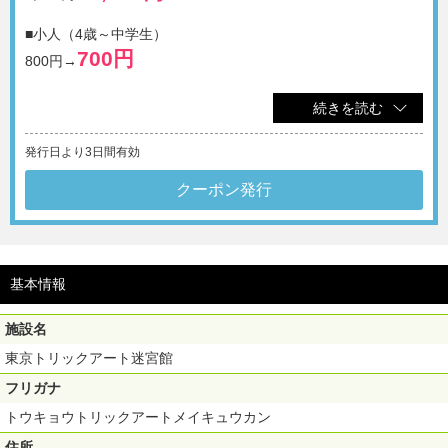
■小人（4歳～中学生）
700円
800円→
※会計前にスタッフへ画面をご提示ください（会計後のご利用
続きを読む
は不可）
発行日より3日間有効
※現金のみご利用可能
※1画面につき1グループ様まで利用可
クーポン発行
※他の割引サービスとの併用は不可
基本情報
施設名
東京トリックアート迷宮館
フリガナ
トウキョウトリックアートメイキュウカン
住所