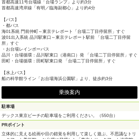
首都高速11号台場線「台場ランプ」より約3分
首都高速湾岸線「有明／臨海副都心」より約4分
【バス】
・都バス
海01系統 門前仲町～東京テレポート「台場二丁目停留所」すぐ
波01出入系統 品川駅東口～東京テレポート駅前 「台場二丁目停留
所」すぐ
・お台場レインボーバス
品川・台場循環：品川駅東口（港南口）発 「台場二丁目停留所」すぐ
田町・台場循環：田町駅東口発 「台場二丁目停留所」すぐ
【水上バス】
船の科学館ライン「お台場海浜公園駅」より、徒歩約3分
乗換案内
駐車場
デックス東京ビーチの駐車場をご利用ください。（550台）
PRポイント
立体的に見える絵画や目の錯覚を利用して楽しく遊ぶ、不思議なトリ