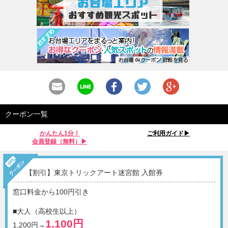
クーポン一覧
かんたん1分！
ご利用ガイド▶︎
会員登録（無料）▶︎
【割引】東京トリックアート迷宮館 入館券
窓口料金から100円引き
■大人（高校生以上）
1,100円
1,200円→