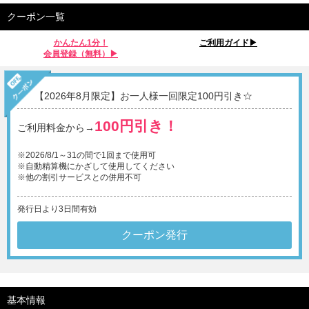
クーポン一覧
かんたん1分！
ご利用ガイド▶︎
会員登録（無料）▶︎
【2026年8月限定】お一人様一回限定100円引き☆
100円引き！
ご利用料金から→
※2026/8/1～31の間で1回まで使用可
※自動精算機にかざして使用してください
※他の割引サービスとの併用不可
発行日より3日間有効
クーポン発行
基本情報