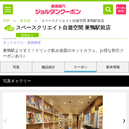
TOP
＞
東京都
＞
スペースクリエイト自遊空間 巣鴨駅前店
スペースクリエイト自遊空間 巣鴨駅前店
新着あり
ネットカフェ・漫画喫茶
巣鴨駅よりすぐ！ドリンク飲み放題のネットカフェ。お得な割引ク
ーポンあり♪
写真
施設紹介
クーポン
基本情報
写真ギャラリー