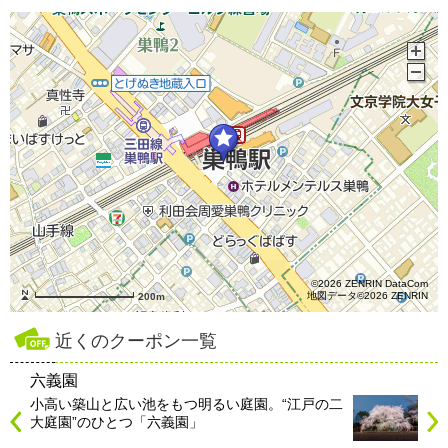
©2026 ZENRIN DataCom
地図データ©2026 ZENRIN
200m
近くのクーポン一覧
六義園
小高い築山と広い池をもつ明るい庭園。“江戸の二
大庭園”のひとつ「六義園」