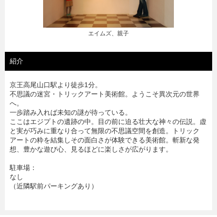
外観
紹介
京王高尾山口駅より徒歩1分。
不思議の迷宮・トリックアート美術館。ようこそ異次元の世界
へ。
一歩踏み入れば未知の謎が待っている。
ここはエジプトの遺跡の中。目の前に迫る壮大な神々の伝説。虚
と実が巧みに重なり合って無限の不思議空間を創造。トリック
アートの粋を結集しその面白さが体験できる美術館。斬新な発
想、豊かな遊び心、見るほどに楽しさが広がります。
駐車場：
なし
（近隣駅前パーキングあり）