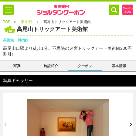
TOP
＞
東京都
＞
高尾山トリックアート美術館
高尾山トリックアート美術館
美術館・博物館
高尾山口駅より徒歩1分。不思議の迷宮トリックアート美術館200円
割引♪
写真
施設紹介
クーポン
基本情報
写真ギャラリー