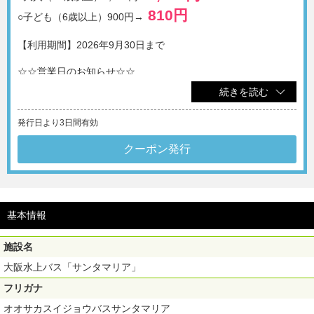
810円
○子ども（6歳以上）900円→
【利用期間】2026年9月30日まで
☆☆営業日のお知らせ☆☆
最新の運航予定は
施設HPにて
ご確認ください。
続きを読む
・乗り場：海遊館西はとば（天保山ハーバービレッジ）
・運行予定コース：デイクルーズ45分コース（通常コース）
発行日より3日間有効
※料金は予告なく変更となる場合がございます。ご了承ください。
クーポン発行
※他の割引券、クーポン等との併用不可。
※幼児は大人１名につき１名無料。大人の人数を超える幼児はこども料金
が必要です。
※荒天時やイベント等により運休の場合有り。
※セット券は対象外となります。
基本情報
施設名
大阪水上バス「サンタマリア」
フリガナ
オオサカスイジョウバスサンタマリア