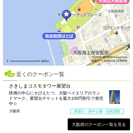
©2026 ZENRIN DataCom
地図データ©2026 ZENRIN
200m
近くのクーポン一覧
さきしまコスモタワー展望台
咲洲の中心にそびえたつ、大阪ベイエリアのラン
ドマーク。展望台チケットを最大100円割引で発売
中☆
大阪府
展望台・海中公園・自然景観
大阪府のクーポン一覧を見る