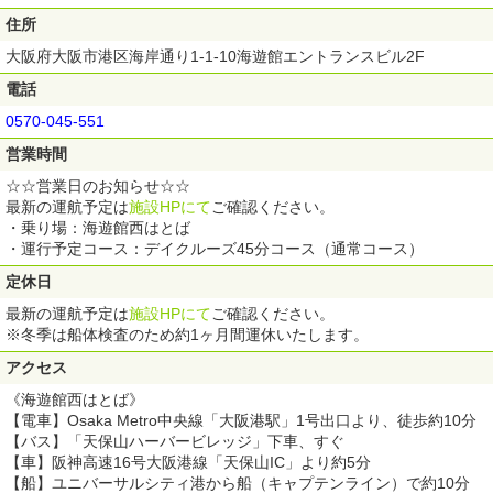
住所
大阪府大阪市港区海岸通り1-1-10海遊館エントランスビル2F
電話
0570-045-551
営業時間
☆☆営業日のお知らせ☆☆
最新の運航予定は
施設HPにて
ご確認ください。
・乗り場：海遊館西はとば
・運行予定コース：デイクルーズ45分コース（通常コース）
定休日
最新の運航予定は
施設HPにて
ご確認ください。
※冬季は船体検査のため約1ヶ月間運休いたします。
アクセス
《海遊館西はとば》
【電車】Osaka Metro中央線「大阪港駅」1号出口より、徒歩約10分
【バス】「天保山ハーバービレッジ」下車、すぐ
【車】阪神高速16号大阪港線「天保山IC」より約5分
【船】ユニバーサルシティ港から船（キャプテンライン）で約10分