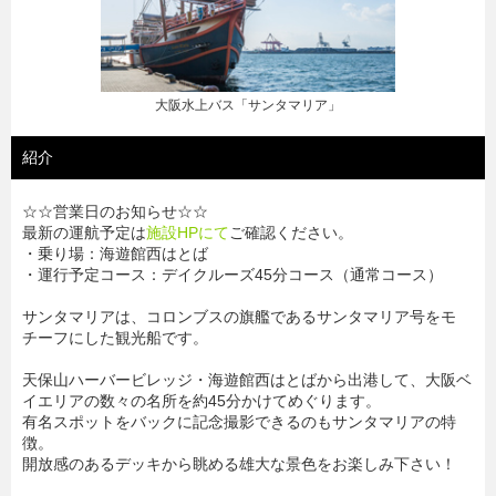
大阪水上バス「サンタマリア」
紹介
☆☆営業日のお知らせ☆☆
最新の運航予定は
施設HPにて
ご確認ください。
・乗り場：海遊館西はとば
・運行予定コース：デイクルーズ45分コース（通常コース）
サンタマリアは、コロンブスの旗艦であるサンタマリア号をモ
チーフにした観光船です。
天保山ハーバービレッジ・海遊館西はとばから出港して、大阪ベ
イエリアの数々の名所を約45分かけてめぐります。
有名スポットをバックに記念撮影できるのもサンタマリアの特
徴。
開放感のあるデッキから眺める雄大な景色をお楽しみ下さい！