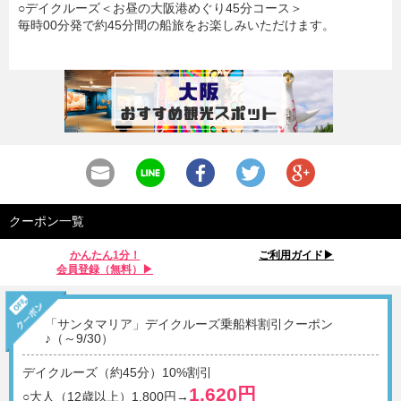
○デイクルーズ＜お昼の大阪港めぐり45分コース＞
毎時00分発で約45分間の船旅をお楽しみいただけます。
クーポン一覧
かんたん1分！
ご利用ガイド▶︎
会員登録（無料）▶︎
「サンタマリア」デイクルーズ乗船料割引クーポン
♪（～9/30）
デイクルーズ（約45分）10%割引
1,620円
○大人（12歳以上）1,800円→