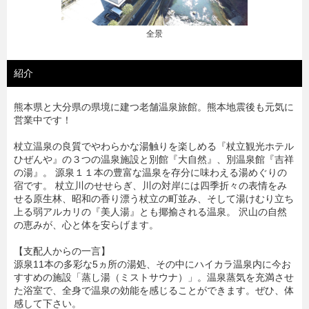
イメージとなります
紹介
熊本県と大分県の県境に建つ老舗温泉旅館。熊本地震後も元気に
営業中です！
杖立温泉の良質でやわらかな湯触りを楽しめる『杖立観光ホテル
ひぜんや』の３つの温泉施設と別館『大自然』、別温泉館『吉祥
の湯』。 源泉１１本の豊富な温泉を存分に味わえる湯めぐりの
宿です。 杖立川のせせらぎ、川の対岸には四季折々の表情をみ
せる原生林、昭和の香り漂う杖立の町並み、そして湯けむり立ち
上る弱アルカリの『美人湯』とも揶揄される温泉。 沢山の自然
の恵みが、心と体を安らげます。
【支配人からの一言】
源泉11本の多彩な5ヵ所の湯処、その中にハイカラ温泉内に今お
すすめの施設「蒸し湯（ミストサウナ）」。温泉蒸気を充満させ
た浴室で、全身で温泉の効能を感じることができます。ぜひ、体
感して下さい。