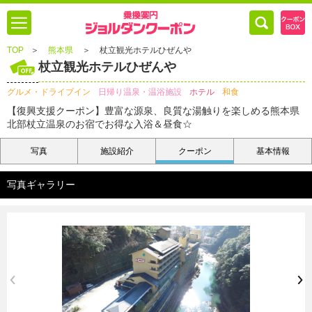
TOP
＞
熊本県
＞
杖立観光ホテルひぜんや
杖立観光ホテルひぜんや
グルメ・ドライブイン
日帰り温泉・温浴施設
ホテル
和食
【復興支援クーポン】豊富な源泉、良質な湯触りを楽しめる熊本県
北部杖立温泉のお宿でお得な入浴＆昼食☆
写真
施設紹介
クーポン
基本情報
写真ギャラリー