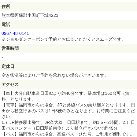
住所
熊本県阿蘇郡小国町下城4223
電話
0967-48-0141
※ジョルダンクーポンで予約とお伝えいただくとスムーズです。
営業時間
-
定休日
空き状況等によりご予約を承れない場合がございます。
アクセス
【車】大分自動車道日田ICより約40分です。駐車場は150台可（無
料）となります。
【電車】福岡市からの場合、JRと路線バスの乗り継ぎとなります。日
田から杖立行きのバスは1日5便のみとなります。お時間にご注意くだ
さい。
1.）JR博多駅出発で、JR久大線 日田駅まで、約1.5～2時間。2.）日
田バスセンター（日田駅前南側）より杖立行きバスで約45分
【バス】福岡市からの場合、高速バス「ひた号」ご利用が便利です。