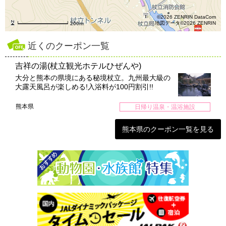
©2026 ZENRIN DataCom
地図データ©2026 ZENRIN
200m
近くのクーポン一覧
吉祥の湯(杖立観光ホテルひぜんや)
大分と熊本の県境にある秘境杖立。九州最大級の
大露天風呂が楽しめる!入浴料が100円割引!!
熊本県
日帰り温泉・温浴施設
熊本県のクーポン一覧を見る