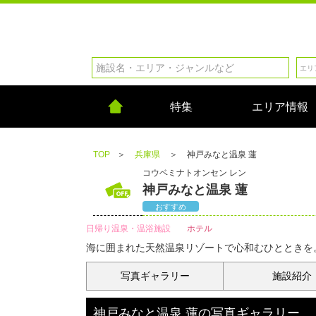
特集
エリア情報
TOP
＞
兵庫県
＞
神戸みなと温泉 蓮
コウベミナトオンセン レン
神戸みなと温泉 蓮
おすすめ
日帰り温泉・温浴施設
ホテル
海に囲まれた天然温泉リゾートで心和むひとときを
写真
ギャラリー
施設紹介
神戸みなと温泉 蓮
の
写真ギャラリー