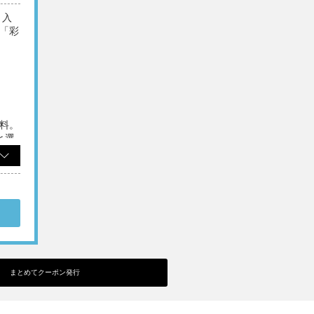
り入
「彩
）
料。
と選
断り
ご利
まとめてクーポン発行