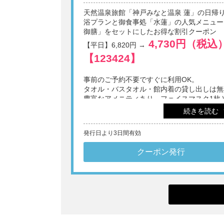
天然温泉旅館「神戸みなと温泉 蓮」の日帰
浴プランと御食事処「水蓮」の人気メニュー
御膳」をセットにしたお得な割引クーポン
4,730円（税込
【平日】6,820円 →
【123424】
事前のご予約不要ですぐに利用OK。
タオル・バスタオル・館内着の貸し出しは無
豊富なアメニティあり。フェイスマスク1枚
べる1ドリンク無料券付き。
続きを読む
※1画面あたり4名様までご利用いただけます。
発行日より3日間有効
※他券・他プラン併用不可。
※日帰りでの施設利用は12歳以上。
※表示料金に別途入湯税(75円/人)を申し受けます。
クーポン発行
※刺青・タトゥーをされている方のご入館は固くお
いたします。
※メンテナンスやイベントなどにより、一部施設を
用いただけない場合があります。