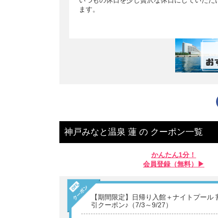
いつもの休日を少し贅沢な休日にしていただ
ます。
神戸みなと温泉 蓮
の
クーポン一覧
かんたん1分！
会員登録（無料）▶︎
【期間限定】日帰り入館＋ナイトプール 
引クーポン♪（7/3～9/27）