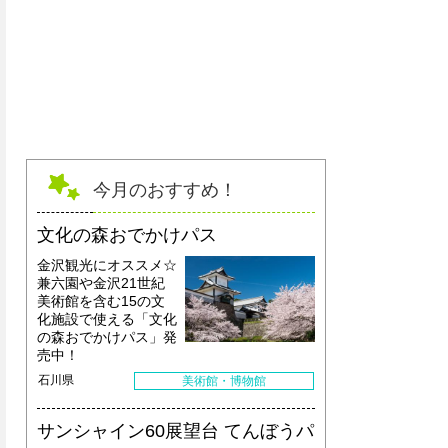
屋内大浴場
今月のおすすめ！
文化の森おでかけパス
金沢観光にオススメ☆
兼六園や金沢21世紀
美術館を含む15の文
化施設で使える「文化
の森おでかけパス」発
売中！
石川県
美術館・博物館
サンシャイン60展望台 てんぼうパ