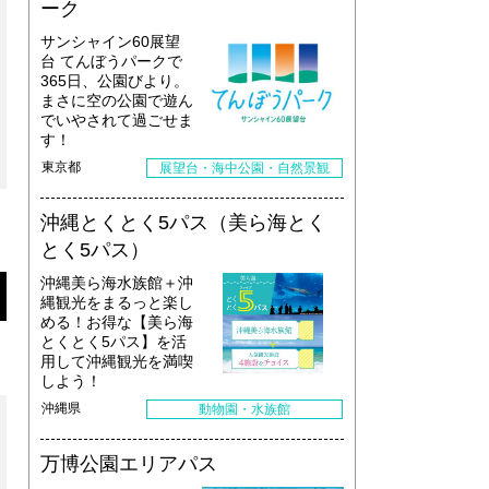
ーク
サンシャイン60展望
台 てんぼうパークで
365日、公園びより。
まさに空の公園で遊ん
でいやされて過ごせま
す！
東京都
展望台・海中公園・自然景観
沖縄とくとく5パス（美ら海とく
とく5パス）
沖縄美ら海水族館＋沖
縄観光をまるっと楽し
める！お得な【美ら海
とくとく5パス】を活
用して沖縄観光を満喫
しよう！
沖縄県
動物園・水族館
万博公園エリアパス