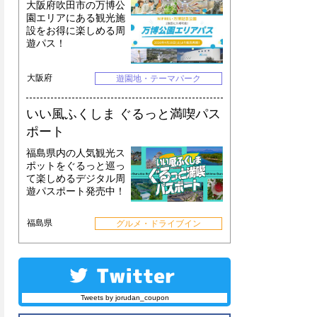
大阪府吹田市の万博公
園エリアにある観光施
設をお得に楽しめる周
遊パス！
大阪府
遊園地・テーマパーク
いい風ふくしま ぐるっと満喫パス
ポート
福島県内の人気観光ス
ポットをぐるっと巡っ
て楽しめるデジタル周
遊パスポート発売中！
福島県
グルメ・ドライブイン
Tweets by jorudan_coupon