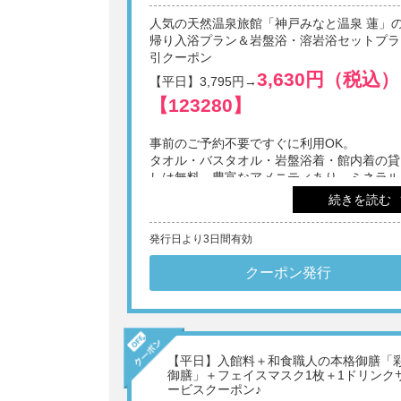
屋外プール利用とプールサイドバーでの1ド
人気の天然温泉旅館「神戸みなと温泉 蓮」
クチケット付き。
帰り入浴プラン＆岩盤浴・溶岩浴セットプラ
引クーポン
【利用期間】2026年7月3日～9月27日
3,630円（税込）
【平日】3,795円→
【123280】
※1画面あたり4名様までご利用いただけます。
※他券・他プラン併用不可。
※日帰りでの施設利用は12歳以上。
事前のご予約不要ですぐに利用OK。
※表示料金に別途入湯税(75円/人)を申し受けます。
タオル・バスタオル・岩盤浴着・館内着の貸
※刺青・タトゥーをされている方のご入館は固くお
しは無料。豊富なアメニティあり。ミネラル
いたします。
※メンテナンスやイベントなどにより、一部施設を
ウォーター1本と選べる1ドリンク無料券付
続きを読む
用いただけない場合があります。
※1画面あたり4名様までご利用いただけます。
※18:00以降、うきわの持ち込みをご遠慮いただい
発行日より3日間有効
※他券・他プラン併用不可。
ます。
※日帰りでの施設利用は12歳以上。
※予告なく時間の変更ならびに入場を制限する場合
※表示料金に別途入湯税(75円/人)を申し受けます。
クーポン発行
ざいます。
※刺青・タトゥーをされている方のご入館は固くお
※雨天や強風など天気の急変により、予告なく屋外
いたします。
プールおよびプールサイドバーの営業を休止する場
※メンテナンスやイベントなどにより、一部施設を
あります。
用いただけない場合があります。
※プールシートは一部有料です。
【平日】入館料＋和食職人の本格御膳「
御膳」＋フェイスマスク1枚＋1ドリンク
ービスクーポン♪