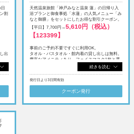
リン
の日
天然温泉旅館「神戸みなと温泉 蓮」の日帰り入
ン割
浴プランと御食事処「水蓮」の人気メニュー「み
なと御膳」をセットにしたお得な割引クーポン。
5,610円（税込）
【平日】7,700円→
【123399】
事前のご予約不要ですぐに利用OK。
し出
タオル・バスタオル・館内着の貸し出しは無料。
断り
豊富なアメニティあり。フェイスマスク1枚と選
ご利
き。
べる1ドリンク無料券付き。
続きを読む
※1画面あたり4名様までご利用いただけます。
ており
発行日より3日間有効
※他券・他プラン併用不可。
※日帰りでの施設利用は12歳以上。
がご
※表示料金に別途入湯税(75円/人)を申し受けます。
クーポン発行
断り
※刺青・タトゥーをされている方のご入館は固くお断り
温水
いたします。
合が
ご利
※メンテナンスやイベントなどにより、一部施設をご利
用いただけない場合があります。
彩
サ