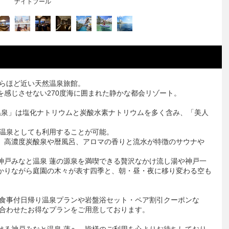
露天大浴場
からほど近い天然温泉旅館。
感じさせない270度海に囲まれた静かな都会リゾート。
と温泉」は塩化ナトリウムと炭酸水素ナトリウムを多く含み、「美人
り温泉としても利用することが可能。
、高濃度炭酸泉や暦風呂、アロマの香りと流水が特徴のサウナや
神戸みなと温泉 蓮の源泉を満喫できる贅沢なかけ流し湯や神戸一
かりながら庭園の木々が表す四季と、朝・昼・夜に移り変わる空も
御食事付日帰り温泉プランや岩盤浴セット・ペア割引クーポンな
に合わせたお得なプランをご用意しております。