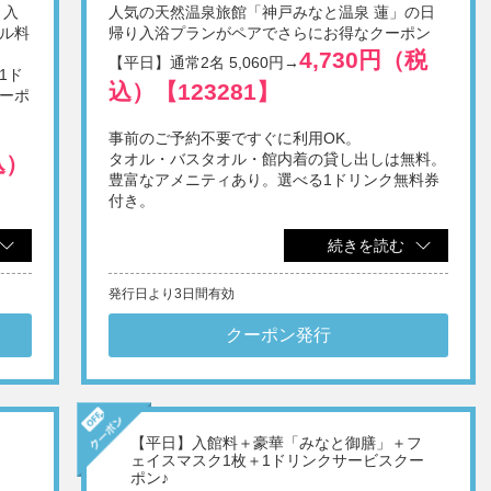
り入
人気の天然温泉旅館「神戸みなと温泉 蓮」の日
ル料
帰り入浴プランがペアでさらにお得なクーポン
4,730円（税
【平日】通常2名 5,060円→
1ド
込）【123281】
ーポ
事前のご予約不要ですぐに利用OK。
タオル・バスタオル・館内着の貸し出しは無料。
込）
豊富なアメニティあり。選べる1ドリンク無料券
付き。
※1画面あたり2名様でご利用いただけます。
続きを読む
※他券・他プラン併用不可。
※日帰りでの施設利用は12歳以上。
込）
発行日より3日間有効
※表示料金に別途入湯税(75円/人)を申し受けます。
※刺青・タトゥーをされている方のご入館は固くお断り
いたします。
クーポン発行
※メンテナンスやイベントなどにより、一部施設をご利
税
用いただけない場合があります。
【平日】入館料＋豪華「みなと御膳」＋フ
し出
ェイスマスク1枚＋1ドリンクサービスクー
ポン♪