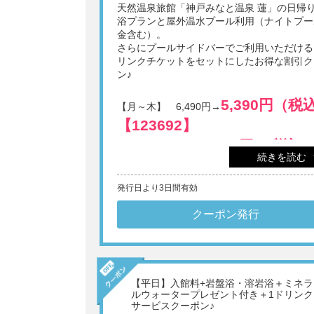
天然温泉旅館「神戸みなと温泉 蓮」の日帰
浴プランと屋外温水プール利用（ナイトプー
金含む）。
さらにプールサイドバーでご利用いただける
リンクチケットをセットにしたお得な割引ク
ン♪
5,390円（税
【月～木】 6,490円→
【123692】
6,490円（税込）
【金】 7,590円→
続きを読む
【123693】
6,930円（税
【土日祝】 8,030円→
発行日より3日間有効
【123694】
クーポン発行
7,480円（
【8/8～8/16】 8,580円→
込）【123695】
事前のご予約不要ですぐに利用OK。
【平日】入館料+岩盤浴・溶岩浴＋ミネラ
タオル・バスタオル・岩盤浴着・館内着の貸
ルウォータープレゼント付き＋1ドリンク
しは無料。豊富なアメニティあり。
サービスクーポン♪