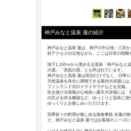
神戸みなと温泉 蓮
の
紹介
神戸みなと温泉 蓮は、神戸の中心地・三宮
好アクセスの立地ながら、ここは日常の喧騒を
地下1,150ｍから湧き出る源泉「神戸みな
の湯」「美肌の湯」とも呼ばれています。
神戸みなと温泉 蓮は宿泊だけでなく、日帰
天然温泉を存分に満喫できる屋内大浴場には
フィンランド式のドライサウナなどを完備。
吹き抜ける海風が心地良い露天大浴場には、
の広さを誇る棚湯など、ゆっくりと温泉に浸
ゆっくりとお愉しみいただけます。
四季折々の料理が愉しめる御食事処 水蓮の
ど、神戸みなと温泉 蓮ではお客様のニーズ