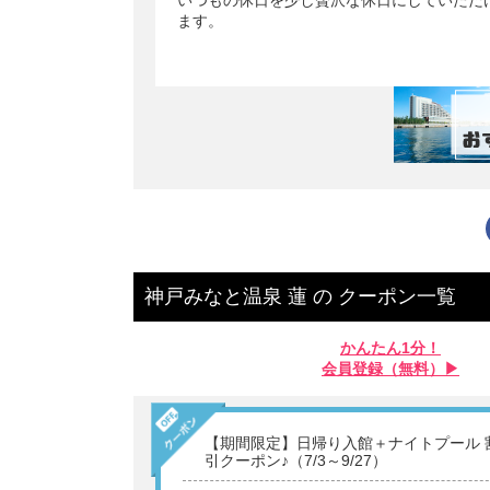
いつもの休日を少し贅沢な休日にしていただ
ます。
神戸みなと温泉 蓮
の
クーポン一覧
かんたん1分！
会員登録（無料）▶︎
【期間限定】日帰り入館＋ナイトプール 
引クーポン♪（7/3～9/27）