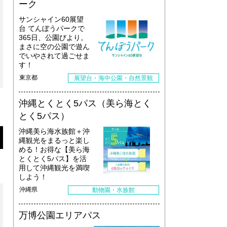
ーク
サンシャイン60展望
台 てんぼうパークで
365日、公園びより。
まさに空の公園で遊ん
でいやされて過ごせま
す！
東京都
展望台・海中公園・自然景観
沖縄とくとく5パス（美ら海とく
とく5パス）
沖縄美ら海水族館＋沖
縄観光をまるっと楽し
める！お得な【美ら海
とくとく5パス】を活
用して沖縄観光を満喫
しよう！
沖縄県
動物園・水族館
万博公園エリアパス