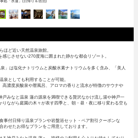
お食事風景
からほど近い天然温泉旅館。
感じさせない270度海に囲まれた静かな都会リゾート。
と温泉」は塩化ナトリウムと炭酸水素ナトリウムを多く含み、「美人
り温泉としても利用することが可能。
、高濃度炭酸泉や暦風呂、アロマの香りと流水が特徴のサウナや
神戸みなと温泉 蓮の源泉を満喫できる贅沢なかけ流し湯や神戸一
かりながら庭園の木々が表す四季と、朝・昼・夜に移り変わる空も
御食事付日帰り温泉プランや岩盤浴セット・ペア割引クーポンな
に合わせたお得なプランをご用意しております。