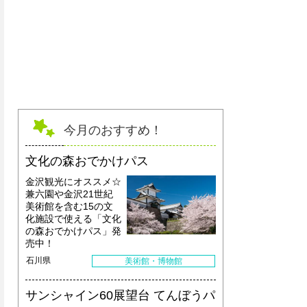
リラクゼーションラウンジ「空と海」
今月のおすすめ！
文化の森おでかけパス
金沢観光にオススメ☆
兼六園や金沢21世紀
美術館を含む15の文
化施設で使える「文化
の森おでかけパス」発
売中！
石川県
美術館・博物館
サンシャイン60展望台 てんぼうパ