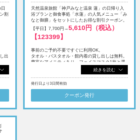
リン
の日
天然温泉旅館「神戸みなと温泉 蓮」の日帰り入
ン割
浴プランと御食事処「水蓮」の人気メニュー「み
なと御膳」をセットにしたお得な割引クーポン。
5,610円（税込）
【平日】7,700円→
【123399】
事前のご予約不要ですぐに利用OK。
し出
タオル・バスタオル・館内着の貸し出しは無料。
断り
豊富なアメニティあり。フェイスマスク1枚と選
ご利
き。
べる1ドリンク無料券付き。
続きを読む
※1画面あたり4名様までご利用いただけます。
ており
発行日より3日間有効
※他券・他プラン併用不可。
※日帰りでの施設利用は12歳以上。
がご
※表示料金に別途入湯税(75円/人)を申し受けます。
クーポン発行
断り
※刺青・タトゥーをされている方のご入館は固くお断り
温水
いたします。
合が
ご利
※メンテナンスやイベントなどにより、一部施設をご利
用いただけない場合があります。
彩
サ