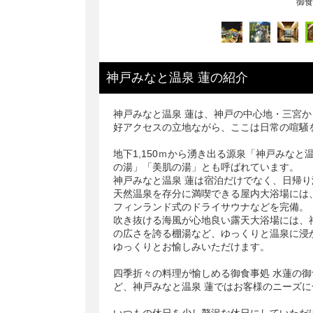
神戸みなと温泉 蓮
の
紹介
神戸みなと温泉 蓮は、神戸の中心地・三宮
好アクセスの立地ながら、ここは日常の喧騒を
地下1,150ｍから湧き出る源泉「神戸みな
の湯」「美肌の湯」とも呼ばれています。
神戸みなと温泉 蓮は宿泊だけでなく、日帰
天然温泉を存分に満喫できる屋内大浴場には
フィンランド式のドライサウナなどを完備。
吹き抜ける海風が心地良い露天大浴場には、
の広さを誇る棚湯など、ゆっくりと温泉に浸
ゆっくりとお愉しみいただけます。
四季折々の料理が愉しめる御食事処 水蓮の
ど、神戸みなと温泉 蓮ではお客様のニーズ