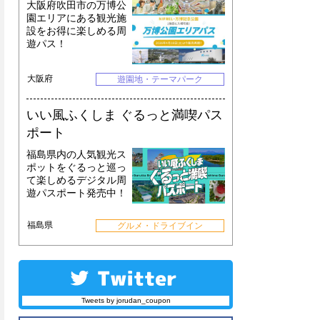
大阪府吹田市の万博公
園エリアにある観光施
設をお得に楽しめる周
遊パス！
大阪府
遊園地・テーマパーク
いい風ふくしま ぐるっと満喫パス
ポート
福島県内の人気観光ス
ポットをぐるっと巡っ
て楽しめるデジタル周
遊パスポート発売中！
福島県
グルメ・ドライブイン
Tweets by jorudan_coupon