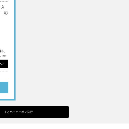
り入
「彩
）
料。
と選
断り
ご利
まとめてクーポン発行