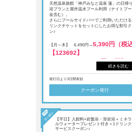
天然温泉旅館「神戸みなと温泉 蓮」の日帰
浴プランと屋外温水プール利用（ナイトプー
金含む）。
さらにプールサイドバーでご利用いただける
リンクチケットをセットにしたお得な割引ク
ン♪
5,390円（税
【月～木】 6,490円→
【123692】
6,490円（税込）
【金】 7,590円→
続きを読む
【123693】
6,930円（税
【土日祝】 8,030円→
発行日より3日間有効
【123694】
クーポン発行
7,480円（
【8/8～8/16】 8,580円→
込）【123695】
事前のご予約不要ですぐに利用OK。
【平日】入館料+岩盤浴・溶岩浴＋ミネラ
タオル・バスタオル・岩盤浴着・館内着の貸
ルウォータープレゼント付き＋1ドリンク
しは無料。豊富なアメニティあり。
サービスクーポン♪