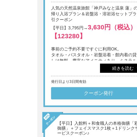
屋外プール利用とプールサイドバーでの1ド
人気の天然温泉旅館「神戸みなと温泉 蓮」
クチケット付き。
帰り入浴プラン＆岩盤浴・溶岩浴セットプラ
引クーポン
【利用期間】2026年7月3日～9月27日
3,630円（税込）
【平日】3,795円→
【123280】
※1画面あたり4名様までご利用いただけます。
※他券・他プラン併用不可。
※日帰りでの施設利用は12歳以上。
事前のご予約不要ですぐに利用OK。
※表示料金に別途入湯税(75円/人)を申し受けます。
タオル・バスタオル・岩盤浴着・館内着の貸
※刺青・タトゥーをされている方のご入館は固くお
しは無料。豊富なアメニティあり。ミネラル
いたします。
※メンテナンスやイベントなどにより、一部施設を
ウォーター1本と選べる1ドリンク無料券付
続きを読む
用いただけない場合があります。
※1画面あたり4名様までご利用いただけます。
※18:00以降、うきわの持ち込みをご遠慮いただい
発行日より3日間有効
※他券・他プラン併用不可。
ます。
※日帰りでの施設利用は12歳以上。
※予告なく時間の変更ならびに入場を制限する場合
※表示料金に別途入湯税(75円/人)を申し受けます。
クーポン発行
ざいます。
※刺青・タトゥーをされている方のご入館は固くお
※雨天や強風など天気の急変により、予告なく屋外
いたします。
プールおよびプールサイドバーの営業を休止する場
※メンテナンスやイベントなどにより、一部施設を
あります。
用いただけない場合があります。
※プールシートは一部有料です。
【平日】入館料＋和食職人の本格御膳「
御膳」＋フェイスマスク1枚＋1ドリンク
ービスクーポン♪