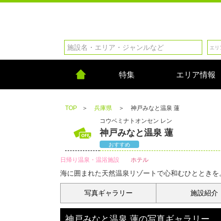
特集
エリア情報
TOP
＞
兵庫県
＞
神戸みなと温泉 蓮
コウベミナトオンセン レン
神戸みなと温泉 蓮
おすすめ
日帰り温泉・温浴施設
ホテル
海に囲まれた天然温泉リゾートで心和むひとときを
写真
ギャラリー
施設紹介
神戸みなと温泉 蓮
の
写真ギャラリー