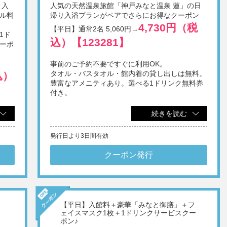
り入
人気の天然温泉旅館「神戸みなと温泉 蓮」の日
ル料
帰り入浴プランがペアでさらにお得なクーポン
4,730円（税
【平日】通常2名 5,060円→
1ド
込）【123281】
ーポ
事前のご予約不要ですぐに利用OK。
タオル・バスタオル・館内着の貸し出しは無料。
込）
豊富なアメニティあり。選べる1ドリンク無料券
付き。
※1画面あたり2名様でご利用いただけます。
続きを読む
※他券・他プラン併用不可。
※日帰りでの施設利用は12歳以上。
込）
発行日より3日間有効
※表示料金に別途入湯税(75円/人)を申し受けます。
※刺青・タトゥーをされている方のご入館は固くお断り
いたします。
クーポン発行
※メンテナンスやイベントなどにより、一部施設をご利
税
用いただけない場合があります。
【平日】入館料＋豪華「みなと御膳」＋フ
し出
ェイスマスク1枚＋1ドリンクサービスクー
ポン♪