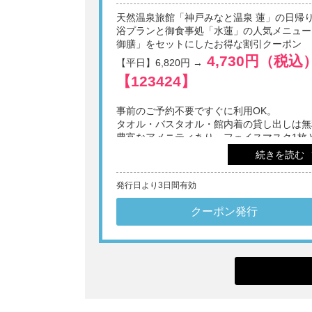
天然温泉旅館「神戸みなと温泉 蓮」の日帰
浴プランと御食事処「水蓮」の人気メニュー
御膳」をセットにしたお得な割引クーポン
4,730円（税込
【平日】6,820円 →
【123424】
事前のご予約不要ですぐに利用OK。
タオル・バスタオル・館内着の貸し出しは無
豊富なアメニティあり。フェイスマスク1枚
べる1ドリンク無料券付き。
続きを読む
※1画面あたり4名様までご利用いただけます。
発行日より3日間有効
※他券・他プラン併用不可。
※日帰りでの施設利用は12歳以上。
※表示料金に別途入湯税(75円/人)を申し受けます。
クーポン発行
※刺青・タトゥーをされている方のご入館は固くお
いたします。
※メンテナンスやイベントなどにより、一部施設を
用いただけない場合があります。