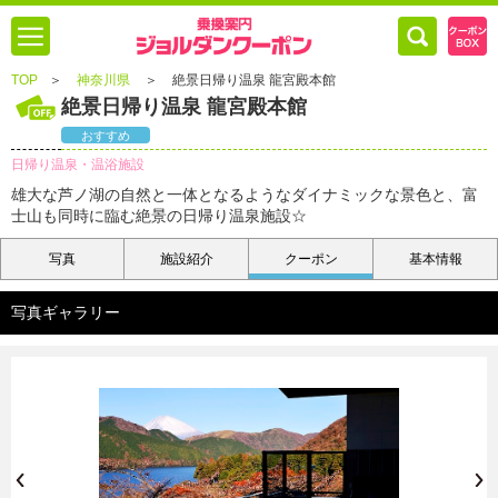
TOP
＞
神奈川県
＞
絶景日帰り温泉 龍宮殿本館
絶景日帰り温泉 龍宮殿本館
おすすめ
日帰り温泉・温浴施設
雄大な芦ノ湖の自然と一体となるようなダイナミックな景色と、富
士山も同時に臨む絶景の日帰り温泉施設☆
写真
施設紹介
クーポン
基本情報
写真ギャラリー