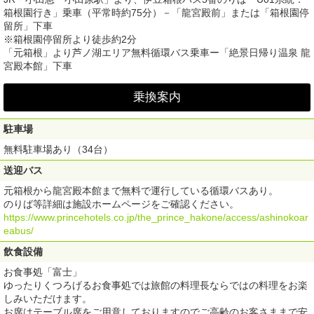
箱根園行き」乗車（平常時約75分）－「龍宮殿前」または「箱根園停
留所」下車
※箱根園停留所より徒歩約2分
「元箱根」より芦ノ湖エリア無料循環バス乗車ー「絶景日帰り温泉 龍
宮殿本館」下車
乗換案内
駐車場
無料駐車場あり（34台）
送迎バス
元箱根から龍宮殿本館まで無料で運行している循環バスあり。
のりば等詳細は施設ホームページをご確認ください。
https://www.princehotels.co.jp/the_prince_hakone/access/ashinokoar
eabus/
飲食設備
お食事処「富士」
ゆったりくつろげるお食事処では旅館の料理長ならではの料理をお楽
しみいただけます。
お席はテーブル席をご用意しておりますのでご高齢のお客さままで安