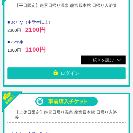
【平日限定】絶景日帰り温泉 龍宮殿本館 日帰り入浴券
■ おとな（中学生以上）
2100円
2300円→
■ 小学生
1100円
1300円→
続きを読む
■ 幼児（3歳以上）
500円
700円→
ログイン
☆平日限定の龍宮殿本館日帰り温泉を利用できるチケットです。
※本チケットは平日にご利用いただけるチケットになります。土休日には
ご利用いただけません。ご注意ください。
※ご購入いただいたチケットのQRコードを受付の係員へご提示くださ
い。
【土休日限定】絶景日帰り温泉 龍宮殿本館 日帰り入浴
※大人はチケット代に入湯税￥50を含みます。
券
※チケットにタオル代は含みません。
※ご購入完了後の取消・払戻・変更不可。
※必ず有効期限内にご利用ください。