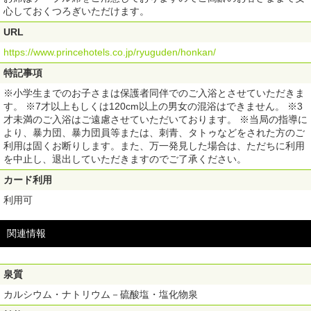
心しておくつろぎいただけます。
URL
https://www.princehotels.co.jp/ryuguden/honkan/
特記事項
※小学生までのお子さまは保護者同伴でのご入浴とさせていただきま
す。 ※7才以上もしくは120cm以上の男女の混浴はできません。 ※3
才未満のご入浴はご遠慮させていただいております。 ※当局の指導に
より、暴力団、暴力団員等または、刺青、タトゥなどをされた方のご
利用は固くお断りします。また、万一発見した場合は、ただちに利用
を中止し、退出していただきますのでご了承ください。
カード利用
利用可
関連情報
泉質
カルシウム・ナトリウム－硫酸塩・塩化物泉