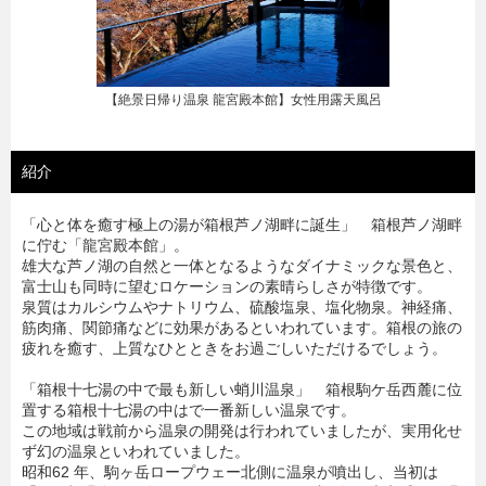
【絶景日帰り温泉 龍宮殿本館】女性用露天風呂
紹介
「心と体を癒す極上の湯が箱根芦ノ湖畔に誕生」 箱根芦ノ湖畔
に佇む「龍宮殿本館」。
雄大な芦ノ湖の自然と一体となるようなダイナミックな景色と、
富士山も同時に望むロケーションの素晴らしさが特徴です。
泉質はカルシウムやナトリウム、硫酸塩泉、塩化物泉。神経痛、
筋肉痛、関節痛などに効果があるといわれています。箱根の旅の
疲れを癒す、上質なひとときをお過ごしいただけるでしょう。
「箱根十七湯の中で最も新しい蛸川温泉」 箱根駒ケ岳西麓に位
置する箱根十七湯の中はで一番新しい温泉です。
この地域は戦前から温泉の開発は行われていましたが、実用化せ
ず幻の温泉といわれていました。
昭和62 年、駒ヶ岳ロープウェー北側に温泉が噴出し、当初は