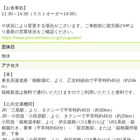
【お食事処】
11:30～14:30（ラストオーダー14:00）
※状況により変更する場合がございます。ご来館前に龍宮殿のHPよ
り最新の営業状況をご確認ください。
https://www.princehotels.co.jp/ryuguden/
定休日
無休
アクセス
【車】
東名高速道路「御殿場IC」より、乙女峠経由で平常時約45分（約24k
m）
箱根新道は無料で通行いただけますのでご利用いただくと便利です。
【公共交通機関】
JR「三島駅」より、タクシーで平常時約40分（約30km）
JR・小田急「小田原駅」より、タクシーで平常時約45分（約20km）
小田急「箱根湯本駅」より、伊豆箱根バス1番のりば「U01系統：箱
根園行き」乗車（平常時約60分）－「龍宮殿前」または「箱根園停留
所」下車
JR・小田急「小田原駅」より、伊豆箱根バス5番のりば「U01系統：