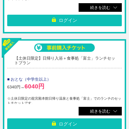
※フェイスタオル・バスタオル付（レンタル）
続きを読む
※ランチ営業時間は11:00～14:30となります。
※本チケットは平日にご利用いただけるチケットになります。土休日には
ログイン
ご利用いただけません。ご注意ください。
※ご購入いただいたチケットのQRコードを受付の係員へご提示くださ
い。
※大人はチケット代に入湯税￥50を含みます。
※ご購入完了後の取消・払戻・変更不可
※必ず有効期限内にご利用ください。
【土休日限定】日帰り入浴＋食事処「富士」ランチセッ
【利用期間】ご購入日から180日間
トプラン
■ おとな（中学生以上）
6040円
6340円→
☆土休日限定の龍宮殿本館日帰り温泉と食事処「富士」でのランチのセッ
トチケットです。
※フェイスタオル・バスタオル付（レンタル）
続きを読む
※ランチ営業時間は11:00～14:30となります。
※本チケットは土休日にご利用いただけるチケットになります。平日には
ログイン
ご利用いただけません。ご注意ください。