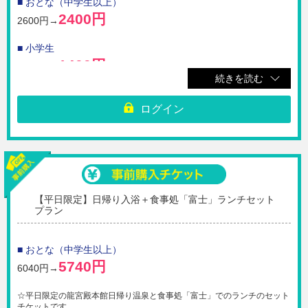
■ おとな（中学生以上）
【利用期間】ご購入日から180日間
2400円
2600円→
■ 小学生
1400円
1600円→
続きを読む
■ 幼児（3歳以上）
ログイン
800円
1000円→
☆土休日限定の龍宮殿本館日帰り温泉を利用できるチケットです。
※本チケットは土休日にご利用いただけるチケットになります。平日には
ご利用いただけません。ご注意ください。
※ご購入いただいたチケットのQRコードを受付の係員へご提示くださ
【平日限定】日帰り入浴＋食事処「富士」ランチセット
い。
プラン
※大人はチケット代に入湯税￥50を含みます。
※チケットにタオル代は含みません。
※ご購入完了後の取消・払戻・変更不可。
■ おとな（中学生以上）
※必ず有効期限内にご利用ください。
5740円
6040円→
【利用期間】ご購入日から180日間
☆平日限定の龍宮殿本館日帰り温泉と食事処「富士」でのランチのセット
チケットです。