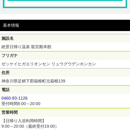
※ご購入いただいたチケットのQRコードを受付の係員へご提示くださ
い。
※大人はチケット代に入湯税￥50を含みます。
※ご購入完了後の取消・払戻・変更不可
基本情報
※必ず有効期限内にご利用ください。
【利用期間】ご購入日から180日間
施設名
絶景日帰り温泉 龍宮殿本館
フリガナ
ゼッケイヒガエリオンセン リュウグウデンホンカン
住所
神奈川県足柄下郡箱根町元箱根139
電話
0460-83-1126
受付時間8:00～20:00
営業時間
【日帰り入浴利用時間】
9:00～20:00（最終受付19:00）