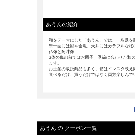
あうん
の
紹介
和をテーマにした「あうん」では、一歩足を
壁一面には鯉や金魚、天井にはカラフルな桜
仏像と阿吽像。
3体の像の前ではお団子、季節に合わせた和
ます。
お土産の取扱商品も多く、箱はインスタ映え
食べるだけ、買うだけではなく両方楽しんで
あうん
の
クーポン一覧