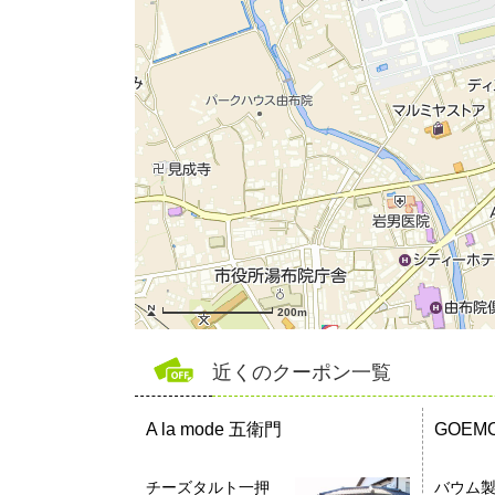
200m
近くのクーポン一覧
A la mode 五衛門
GOEM
チーズタルト一押
バウム