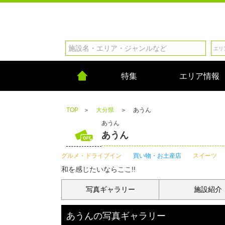
特集
エリア情報
TOP
＞
大分県
＞
あうん
あうん
あうん
グルメ・ドライブイン
買い物・お土産店
スイーツ
和を感じたいならここ!!
写真
ギャラリー
施設紹介
あうん
の
写真ギャラリー