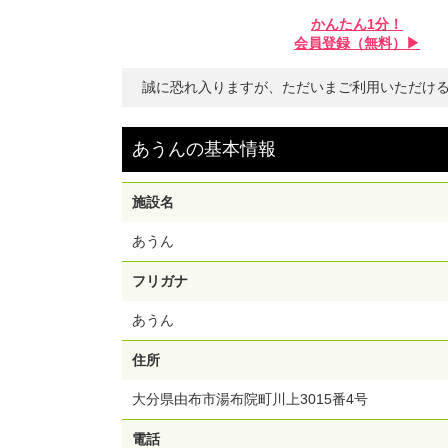
かんたん1分！
会員登録（無料）▶︎
誠に恐れ入りますが、ただいまご利用いただけ
あうん
の
基本情報
施設名
あうん
フリガナ
あうん
住所
大分県由布市湯布院町川上3015番4号
電話