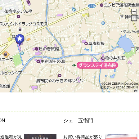
©2026 ZENRIN DataCom
地図データ©2026 ZENRIN
ON
シェ 五衛門
製造過程が見
お買い得商品が盛り