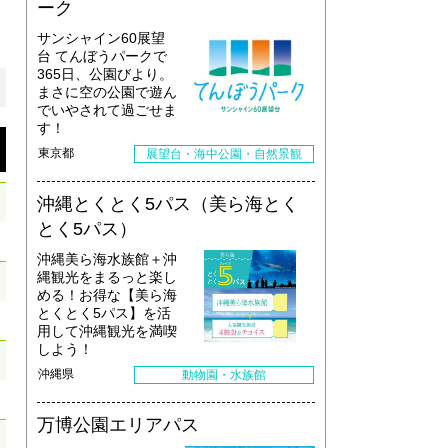
ーク
サンシャイン60展望
台 てんぼうパークで
365日、公園びより。
まさに空の公園で遊ん
でいやされて過ごせま
す！
東京都
展望台・海中公園・自然景観
沖縄とくとく5パス（美ら海とく
とく5パス）
沖縄美ら海水族館＋沖
縄観光をまるっと楽し
める！お得な【美ら海
とくとく5パス】を活
用して沖縄観光を満喫
しよう！
沖縄県
動物園・水族館
万博公園エリアパス