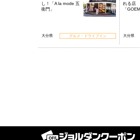
し！「A la mode 五
れる店
衛門」
「GOE
大分県
大分県
グルメ・ドライブイン