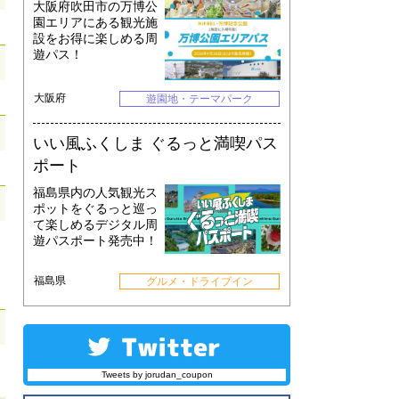
大阪府吹田市の万博公
園エリアにある観光施
設をお得に楽しめる周
遊パス！
大阪府
遊園地・テーマパーク
いい風ふくしま ぐるっと満喫パス
ポート
福島県内の人気観光ス
ポットをぐるっと巡っ
て楽しめるデジタル周
遊パスポート発売中！
福島県
グルメ・ドライブイン
Tweets by jorudan_coupon