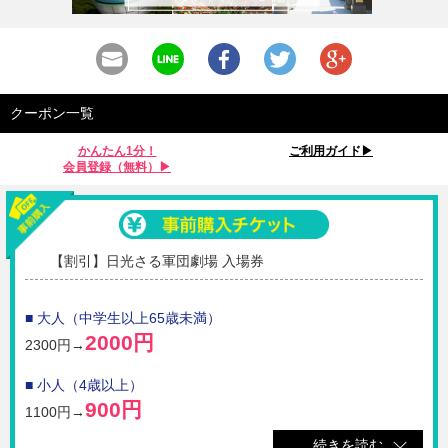
クーポン一覧
かんたん1分！
ご利用ガイド▶︎
会員登録（無料）▶︎
【割引】日光さる軍団劇場 入場券
■ 大人（中学生以上65歳未満）
2000円
2300円→
■ 小人（4歳以上）
900円
1100円→
続きを読む