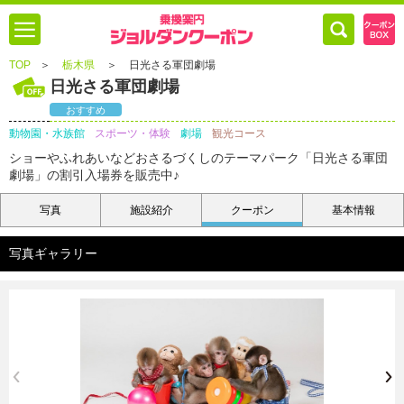
TOP
＞
栃木県
＞
日光さる軍団劇場
日光さる軍団劇場
おすすめ
動物園・水族館
スポーツ・体験
劇場
観光コース
ショーやふれあいなどおさるづくしのテーマパーク「日光さる軍団
劇場」の割引入場券を販売中♪
写真
施設紹介
クーポン
基本情報
写真ギャラリー