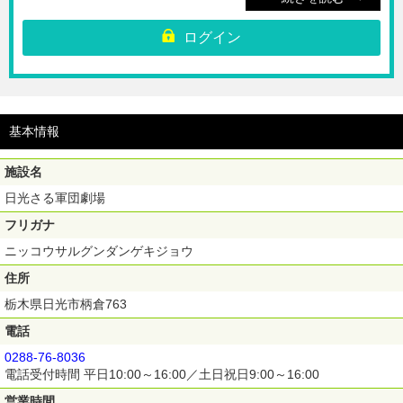
☆日光さる軍団劇場にご入場いただける前売り入場チケットです。
※入場券にてメインステージは1回のご観覧になります。
※メインステージのお時間指定、座席指定は行っておりません。
ログイン
※チケット売り場でQRコードをご提示ください。
※ご購入完了後のキャンセル・返金は不可となります。
【利用期間】ご購入日から180日間
基本情報
施設名
日光さる軍団劇場
フリガナ
ニッコウサルグンダンゲキジョウ
住所
栃木県日光市柄倉763
電話
0288-76-8036
電話受付時間 平日10:00～16:00／土日祝日9:00～16:00
営業時間