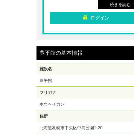
続きを読む
※一般が20名以上となる場合は、団体料金となりま
で現地でご購入ください。
※割引券等をお持ちの方は、直接、入場券売場でチ
ログイン
トをご購入ください。
※ご購入いただいたチケットのQRコードを表示さ
入場券売場へお越しください。
※中学生以下は無料。入館の際に年齢のわかるもの
提示ください。
※障がい者手帳・障がい者手帳アプリ（身体・療育
豊平館
の
基本情報
神）をお持ちの方は無料。また、その手帳をお持ち
名に対し、引率・介助者1名免除となります。
※ご購入後のキャンセル・返金・変更は受け付けら
せん。
施設名
【利用期間】ご購入日から180日間
豊平館
フリガナ
ホウヘイカン
住所
北海道札幌市中央区中島公園1-20