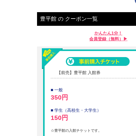
豊平館
の
クーポン一覧
かんたん1分！
会員登録（無料）▶︎
【前売】豊平館 入館券
■ 一般
350円
■ 学生（高校生・大学生）
150円
☆豊平館の入館チケットです。