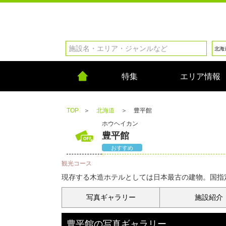
特集
エリア情報
TOP
＞
北海道
＞
豊平館
ホウヘイカン
豊平館
おすすめ
観光コース
現存する木造ホテルとしては日本最古の建物。国指
写真
ギャラリー
施設紹介
豊平館
の
写真ギャラリー