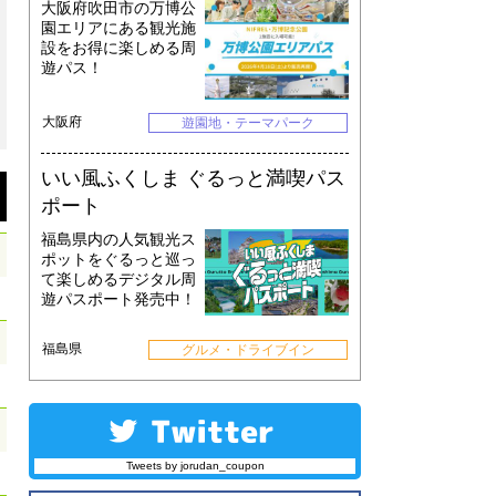
大阪府吹田市の万博公
園エリアにある観光施
設をお得に楽しめる周
遊パス！
大阪府
遊園地・テーマパーク
いい風ふくしま ぐるっと満喫パス
ポート
福島県内の人気観光ス
ポットをぐるっと巡っ
て楽しめるデジタル周
遊パスポート発売中！
福島県
グルメ・ドライブイン
Tweets by jorudan_coupon