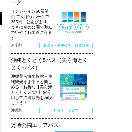
ーク
サンシャイン60展望
台 てんぼうパークで
365日、公園びより。
まさに空の公園で遊ん
でいやされて過ごせま
す！
東京都
展望台・海中公園・自然景観
沖縄とくとく5パス（美ら海とく
とく5パス）
沖縄美ら海水族館＋沖
縄観光をまるっと楽し
める！お得な【美ら海
とくとく5パス】を活
用して沖縄観光を満喫
しよう！
沖縄県
動物園・水族館
万博公園エリアパス