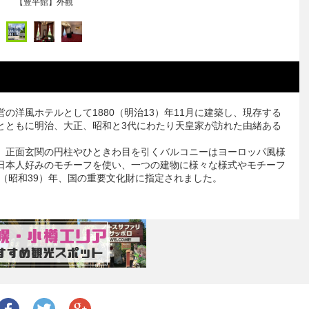
の資料を基に再現したものを配置しています。
の洋風ホテルとして1880（明治13）年11月に建築し、現存する
とともに明治、大正、昭和と3代にわたり天皇家が訪れた由緒ある
、正面玄関の円柱やひときわ目を引くバルコニーはヨーロッパ風様
日本人好みのモチーフを使い、一つの建物に様々な様式やモチーフ
4（昭和39）年、国の重要文化財に指定されました。