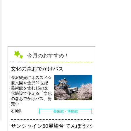
【2F広間】前室を含めると、約172㎡あり、豊平館では最
今月のおすすめ！
文化の森おでかけパス
金沢観光にオススメ☆
兼六園や金沢21世紀
美術館を含む15の文
化施設で使える「文化
の森おでかけパス」発
売中！
石川県
美術館・博物館
サンシャイン60展望台 てんぼうパ