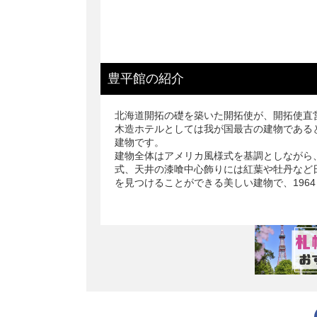
【2F梅】家具も当時
豊平館
の
紹介
北海道開拓の礎を築いた開拓使が、開拓使直営
木造ホテルとしては我が国最古の建物である
建物です。
建物全体はアメリカ風様式を基調としながら
式、天井の漆喰中心飾りには紅葉や牡丹など
を見つけることができる美しい建物で、196