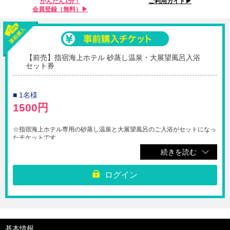
かんたん1分！
ご利用ガイド▶︎
会員登録（無料）▶︎
【前売】指宿海上ホテル 砂蒸し温泉・大展望風呂入浴
セット券
■ 1名様
1500円
☆指宿海上ホテル専用の砂蒸し温泉と大展望風呂のご入浴がセットになっ
たチケットです。
※砂蒸し温泉用の貸し出しセット（ガウン、タオル）は料金に含まれま
続きを読む
す。
※1階のフロントにてQRコードをご提示ください。
ログイン
※ご購入後のキャンセル、変更、返金は受け付けられません。
※タオル、バスタオルはご持参ください。又はフロントにて有料で貸し出
ししております（タオル100円、バスタオル200円）
※大人も子供も同料金です。
※著明な高血圧(180/100mmHG以上)、心臓病、不整脈、 狭心症、肺疾
患、妊娠中、生理中、炎症、発熱の方はご遠慮ください。
基本情報