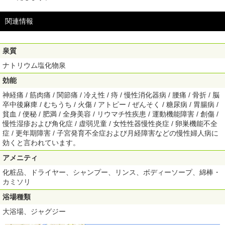
関連情報
泉質
ナトリウム塩化物泉
効能
神経痛 / 筋肉痛 / 関節痛 / 冷え性 / 痔 / 慢性消化器病 / 腰痛 / 骨折 / 脳
卒中後麻痺 / むちうち / 火傷 / アトピー / ぜんそく / 糖尿病 / 胃腸病 /
貧血 / 便秘 / 肥満 / 全身美容 / リウマチ性疾患 / 運動機能障害 / 創傷 /
慢性湿疹および角化症 / 虚弱児童 / 女性性器慢性炎症 / 卵巣機能不全
症 / 更年期障害 / 子宮発育不全症および月経障害などの慢性婦人病に
効くと言われています。
アメニティ
化粧品、ドライヤー、シャンプー、リンス、ボディーソープ、綿棒・
カミソリ
浴場種類
大浴場、ジャグジー