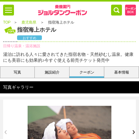
TOP
＞
鹿児島県
＞
指宿海上ホテル
指宿海上ホテル
おすすめ
日帰り温泉・温浴施設
湯治に訪れる人々に愛されてきた指宿名物・天然砂むし温泉。健康
にも美容にも効果的♪今すぐ使える前売チケット発売中
写真
施設紹介
クーポン
基本情報
写真ギャラリー