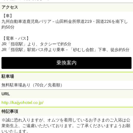
アクセス
【車】
九州自動車道鹿児島バリア－山田料金所県道219・国道226を南下し
約50分
【電車・バス】
JR「指宿駅」より、タクシーで約5分
JR「指宿駅」駅前バス停より乗車－「砂むし会館」下車、徒歩約5分
乗換案内
駐車場
無料駐車場あり（70台／先着順）
URL
http://kaijyohotel.co.jp/
特記事項
※誠に恐れ入りますが、オムツを着用しているお子さまのご入浴は公
衆衛生上、ご遠慮いただいております。ご了承くださいますようお願
いいたします。