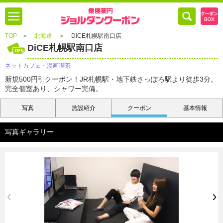
TOP
＞
北海道
＞
DiCE札幌駅南口店
DiCE札幌駅南口店
ネットカフェ・漫画喫茶
新規500円引クーポン！JR札幌駅・地下鉄さっぽろ駅より徒歩3分。
完全個室あり、シャワー完備。
写真
施設紹介
クーポン
基本情報
写真ギャラリー