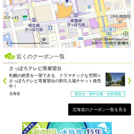
©2026 ZENRIN DataCom
地図データ©2026 ZENRIN
200m
近くのクーポン一覧
さっぽろテレビ塔展望台
札幌の絶景を一望できる、ドラマチックな空間☆
さっぽろテレビ塔展望台の割引入場チケット発売
中！
北海道
展望台・海中公園・自然景観
北海道のクーポン一覧を見る