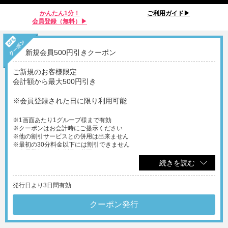
かんたん1分！
ご利用ガイド▶︎
会員登録（無料）▶︎
新規会員500円引きクーポン
ご新規のお客様限定
会計額から最大500円引き
※会員登録された日に限り利用可能
※1画面あたり1グループ様まで有効
※クーポンはお会計時にご提示ください
※他の割引サービスとの併用は出来ません
※最初の30分料金以下には割引できません
※会員登録には身分証が必要となります
続きを読む
発行日より3日間有効
クーポン発行