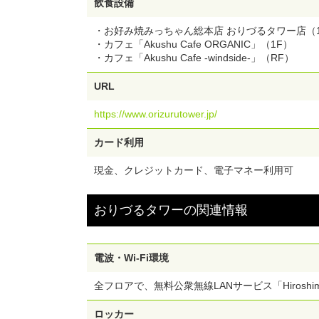
飲食設備
・お好み焼みっちゃん総本店 おりづるタワー店（
・カフェ「Akushu Cafe ORGANIC」（1F）
・カフェ「Akushu Cafe -windside-」（RF）
URL
https://www.orizurutower.jp/
カード利用
現金、クレジットカード、電子マネー利用可
おりづるタワー
の
関連情報
電波・Wi-Fi環境
全フロアで、無料公衆無線LANサービス「Hiroshim
ロッカー