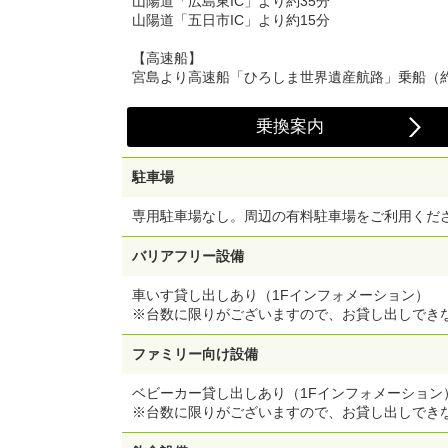
山陽道「広島東IC」より約35分
山陽道「五日市IC」より約15分
【高速船】
宮島より高速船「ひろしま世界遺産航路」乗船（約
乗換案内
駐車場
専用駐車場なし。周辺の有料駐車場をご利用くだ
バリアフリー設備
車いす貸し出しあり（1Fインフォメーション）
※台数に限りがございますので、お貸し出しでき
ファミリー向け設備
ベビーカー貸し出しあり（1Fインフォメーション
※台数に限りがございますので、お貸し出しでき