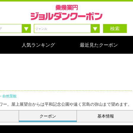
検索
人気ランキング
最近見たクーポン
・自然景観
ワー。屋上展望台からは平和記念公園や遠く宮島の弥山まで望めます。
クーポン
基本情報