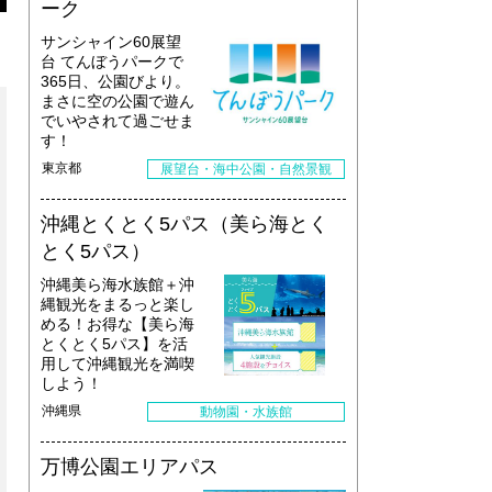
ーク
サンシャイン60展望
台 てんぼうパークで
365日、公園びより。
まさに空の公園で遊ん
でいやされて過ごせま
す！
東京都
展望台・海中公園・自然景観
沖縄とくとく5パス（美ら海とく
とく5パス）
沖縄美ら海水族館＋沖
縄観光をまるっと楽し
める！お得な【美ら海
とくとく5パス】を活
用して沖縄観光を満喫
しよう！
沖縄県
動物園・水族館
万博公園エリアパス