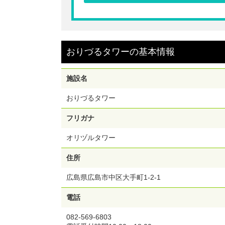
600円
☆おりづるタワーにご入場いただける前売チケット
す。おりづる投入は別途料金が必要となります。
おりづるタワー
の
基本情報
※施設の入場ゲートにて、チケット内のQRコード
してご入場ください。窓口でのチケット引き換えは
です。
※ご入場時はチケット売り場に並ばずにそのままQ
施設名
ドがチケットとなります。
※ご購入後のキャンセル・返金・変更は不可。
おりづるタワー
フリガナ
オリヅルタワー
住所
広島県広島市中区大手町1-2-1
電話
082-569-6803