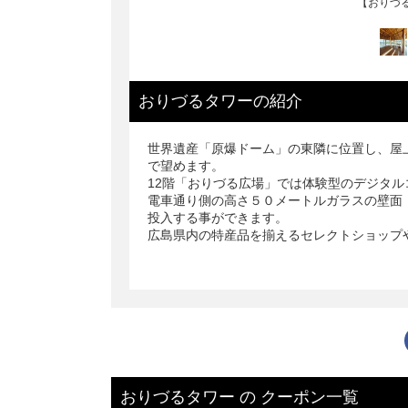
12 階【お
おりづるタワー
の
紹介
世界遺産「原爆ドーム」の東隣に位置し、屋
で望めます。
12階「おりづる広場」では体験型のデジタ
電車通り側の高さ５０メートルガラスの壁面
投入する事ができます。
広島県内の特産品を揃えるセレクトショップ
おりづるタワー
の
クーポン一覧