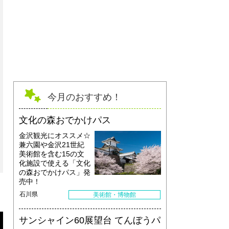
物産館【ひろしま IPPN 本店】地元で愛されているお土産など、 約 1,
今月のおすすめ！
文化の森おでかけパス
金沢観光にオススメ☆
兼六園や金沢21世紀
美術館を含む15の文
化施設で使える「文化
の森おでかけパス」発
売中！
石川県
美術館・博物館
サンシャイン60展望台 てんぼうパ