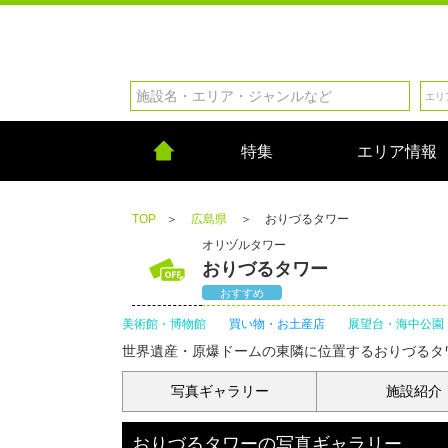
特集
エリア情報
TOP
＞
広島県
＞
おりづるタワー
オリヅルタワー
おりづるタワー
おすすめ
美術館・博物館
買い物・お土産店
展望台・海中公園
世界遺産・原爆ドームの東隣に位置するおりづるタ
写真
ギャラリー
施設紹介
おりづるタワー
の
写真ギャラリー