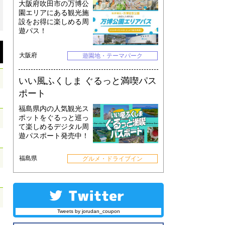
大阪府吹田市の万博公
園エリアにある観光施
設をお得に楽しめる周
遊パス！
大阪府
遊園地・テーマパーク
いい風ふくしま ぐるっと満喫パス
ポート
福島県内の人気観光ス
ポットをぐるっと巡っ
て楽しめるデジタル周
遊パスポート発売中！
福島県
グルメ・ドライブイン
Tweets by jorudan_coupon