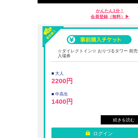
かんたん1分！
会員登録（無料）▶︎
☆ダイレクトイン☆ おりづるタワー 前売
入場券
■ 大人
2200円
■ 中高生
1400円
■ 小学生
続きを読む
900円
ログイン
■ 幼児（4歳以上）