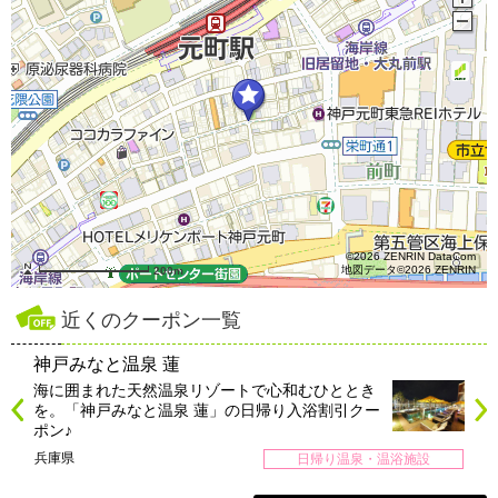
©2026 ZENRIN DataCom
地図データ©2026 ZENRIN
200m
近くのクーポン一覧
神戸みなと温泉 蓮
海に囲まれた天然温泉リゾートで心和むひととき
を。「神戸みなと温泉 蓮」の日帰り入浴割引クー
ポン♪
兵庫県
日帰り温泉・温浴施設