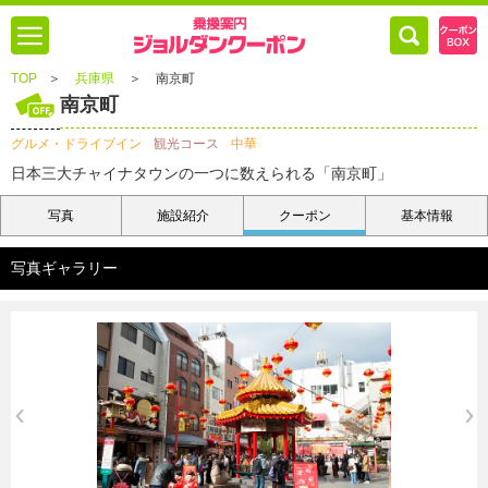
TOP
＞
兵庫県
＞
南京町
南京町
グルメ・ドライブイン
観光コース
中華
日本三大チャイナタウンの一つに数えられる「南京町」
写真
施設紹介
クーポン
基本情報
写真ギャラリー