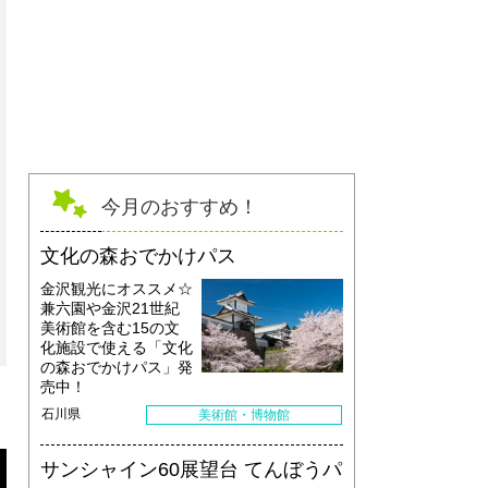
【栄屋食堂】牡蠣のがんがん焼き食べ放
今月のおすすめ！
文化の森おでかけパス
金沢観光にオススメ☆
兼六園や金沢21世紀
美術館を含む15の文
化施設で使える「文化
の森おでかけパス」発
売中！
石川県
美術館・博物館
サンシャイン60展望台 てんぼうパ