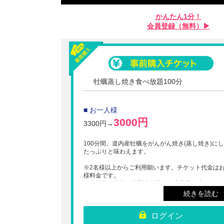
かんたん1分！
会員登録（無料）▶︎
牡蠣蒸し焼き食べ放題100分
■ お一人様
3000円
3300円→
100分間、道内産牡蠣をがんがん焼き(蒸し焼き)に
たっぷりと味わえます。
※2名様以上からご利用願います。チケット代金は
様料金です。
※休前日、休日、大型連休等は、大変込み合います
事前に予約を入れた方がスムーズです。
続きを読む
※入店の際にQRコードを店頭スタッフにご提示く
い。
ログイン
※チケット購入後のキャンセル払い戻しは出来ませ