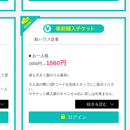
鮭ハラス定食
■ お一人様
1560円
1650円→
して思
身も大きく脂のりも最高♪
※入店の際にQRコードを店頭スタッフにご提示くださ
お一人
い。
※チケット購入後のキャンセル払い戻しは出来ません。
ので
続きを読む
ださ
ログイン
ん。