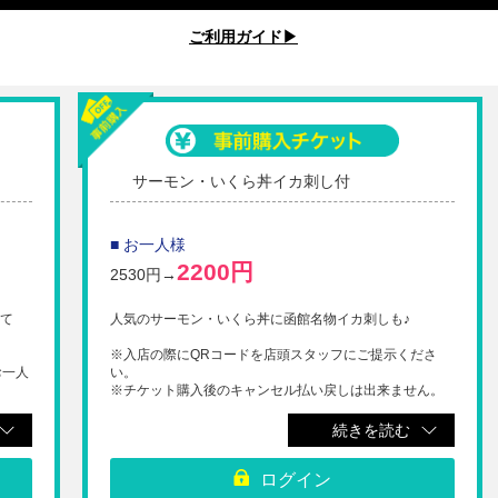
ご利用ガイド▶︎
サーモン・いくら丼イカ刺し付
■ お一人様
2200円
2530円→
して
人気のサーモン・いくら丼に函館名物イカ刺しも♪
※入店の際にQRコードを店頭スタッフにご提示くださ
お一人
い。
※チケット購入後のキャンセル払い戻しは出来ません。
ので
続きを読む
ださ
ログイン
ん。