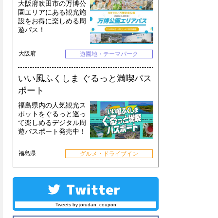
大阪府吹田市の万博公
園エリアにある観光施
設をお得に楽しめる周
遊パス！
大阪府
遊園地・テーマパーク
いい風ふくしま ぐるっと満喫パス
ポート
福島県内の人気観光ス
ポットをぐるっと巡っ
て楽しめるデジタル周
遊パスポート発売中！
福島県
グルメ・ドライブイン
Tweets by jorudan_coupon