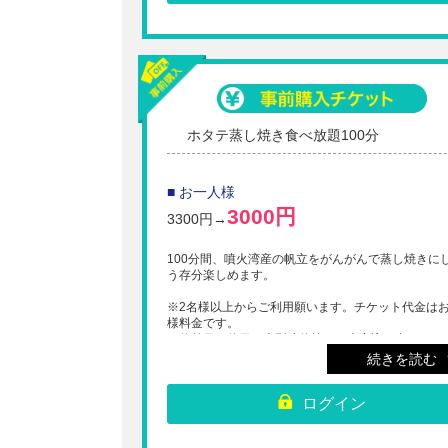
ホタテ蒸し焼き食べ放題100分
■ お一人様
3000円
3300円→
100分間、噴火湾産の帆立をがんがんで蒸し焼きに
う存分楽しめます。
※2名様以上からご利用願います。チケット代金は
様料金です。
※休前日、休日、大型連休等は、大変込み合います
事前に予約を入れた方がスムーズです。
続きを読む
※入店の際にQRコードを店頭スタッフにご提示く
い。
ログイン
※チケット購入後のキャンセル払い戻しは出来ませ