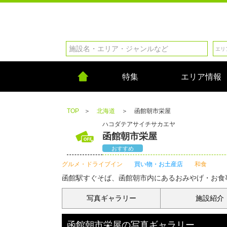
特集
エリア情報
TOP
＞
北海道
＞
函館朝市栄屋
ハコダテアサイチサカエヤ
函館朝市栄屋
おすすめ
グルメ・ドライブイン
買い物・お土産店
和食
函館駅すぐそば、函館朝市内にあるおみやげ・お食
写真
ギャラリー
施設紹介
函館朝市栄屋
の
写真ギャラリー