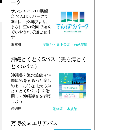
ーク
サンシャイン60展望
台 てんぼうパークで
365日、公園びより。
まさに空の公園で遊ん
でいやされて過ごせま
す！
東京都
展望台・海中公園・自然景観
沖縄とくとく5パス（美ら海とく
とく5パス）
沖縄美ら海水族館＋沖
縄観光をまるっと楽し
める！お得な【美ら海
とくとく5パス】を活
用して沖縄観光を満喫
しよう！
沖縄県
動物園・水族館
万博公園エリアパス