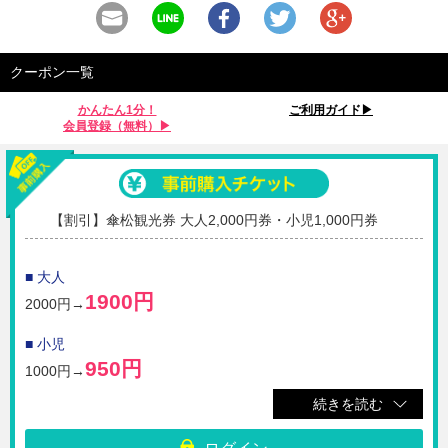
クーポン一覧
かんたん1分！
ご利用ガイド▶︎
会員登録（無料）▶︎
【割引】傘松観光券 大人2,000円券・小児1,000円券
■ 大人
1900円
2000円→
■ 小児
950円
1000円→
続きを読む
☆「天橋立駅」からの天橋立観光にオススメ！
天橋立観光船（天橋立～一の宮往復）と、天橋立傘松公園ケーブルカー・
リフト（府中～傘松間）、成相寺登山バス（傘松～成相寺間）に乗車でき