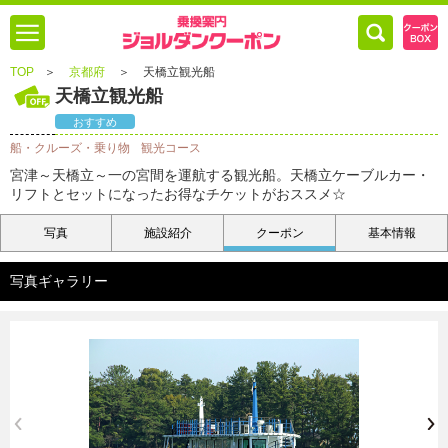
TOP
＞
京都府
＞
天橋立観光船
天橋立観光船
おすすめ
船・クルーズ・乗り物
観光コース
宮津～天橋立～一の宮間を運航する観光船。天橋立ケーブルカー・
リフトとセットになったお得なチケットがおススメ☆
写真
施設紹介
クーポン
基本情報
写真ギャラリー