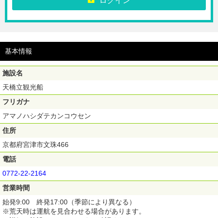
ログイン
るチケットです。
※成相寺入山料は含まれていません。現地にて別途お支払いください。
《ご利用方法》
最初に利用する施設の受付にてQRコードをご提示ください。紙クーポン
へ引換いたします。紙クーポンへ引換えずに入場口に直接お越しになって
基本情報
もご利用できません。
■引換場所
天橋立観光船天橋立桟橋（京都府宮津市文珠466）
施設名
天橋立観光船一の宮桟橋（京都府宮津市大垣118）
天橋立ケーブルカー・リフト府中駅（京都府宮津市大垣78）
天橋立観光船
※ご購入後のキャンセル、変更、返金は出来ません。
フリガナ
※施設の詳細や最新情報は、各施設のHPをご覧ください。
※運休や欠航となる場合がございますが、部分返金には応じかねます。
アマノハシダテカンコウセン
住所
京都府宮津市文珠466
電話
0772-22-2164
営業時間
始発9:00 終発17:00（季節により異なる）
※荒天時は運航を見合わせる場合があります。