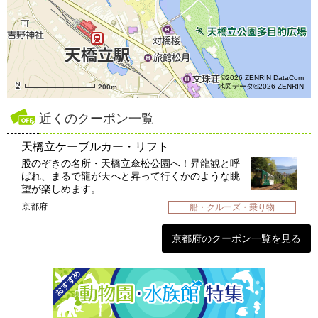
©2026 ZENRIN DataCom
地図データ©2026 ZENRIN
200m
近くのクーポン一覧
天橋立ケーブルカー・リフト
股のぞきの名所・天橋立傘松公園へ！昇龍観と呼
ばれ、まるで龍が天へと昇って行くかのような眺
望が楽しめます。
京都府
船・クルーズ・乗り物
京都府のクーポン一覧を見る