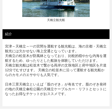
天橋立観光船
紹介
宮津～天橋立～一の宮間を運航する観光船は、海の京都・天橋立
観光には欠かせない海上交通となっています。
天橋立の松並木が防風林となっており、比較的穏やかな内海を運
航するため、ゆったりとした船旅を体験していただけます。
天橋立観光船は松並木で繋がる両岸の文珠地区と府中地区を片道
12分でむすびます。 天橋立の松並木に沿って運航する観光船か
らのカモメのエサやりも人気です。
日本三景天橋立といえば「股のぞき」が有名です。股のぞき発祥
の地の天橋立傘松公園の天橋立ケーブルカー・リフトとセットに
なったお得なチケットがおススメです。