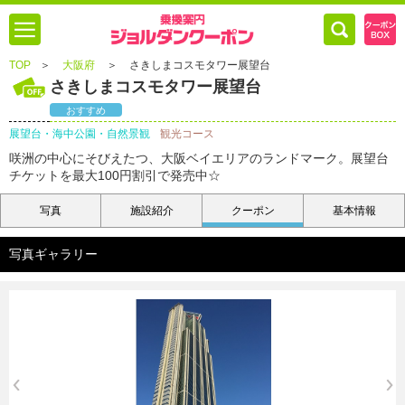
TOP
＞
大阪府
＞
さきしまコスモタワー展望台
さきしまコスモタワー展望台
おすすめ
展望台・海中公園・自然景観
観光コース
咲洲の中心にそびえたつ、大阪ベイエリアのランドマーク。展望台
チケットを最大100円割引で発売中☆
写真
施設紹介
クーポン
基本情報
写真ギャラリー