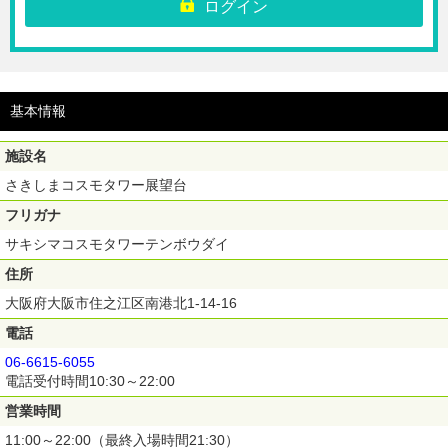
※さきしまコスモタワー展望台1階インフォメーションにてご購入いただ
ログイン
いたQRコードをご提示ください。
※前売りチケットのため購入後の取消、払戻し、変更はできません。
※混雑時にはしばらくお待ちいただく可能性があります。
※淀川花火大会、初日の出鑑賞イベント等、特別イベント開催時にはご利
用いただけません。ご利用前に必ず施設ホームページをご確認ください。
※団体（30名以上）のお客様はこちら（
http://sakishima-
基本情報
observatory.com/group/
）をご確認ください。
【利用期間】ご購入日から180日間
施設名
さきしまコスモタワー展望台
フリガナ
サキシマコスモタワーテンボウダイ
住所
大阪府大阪市住之江区南港北1-14-16
電話
06-6615-6055
電話受付時間10:30～22:00
営業時間
11:00～22:00（最終入場時間21:30）