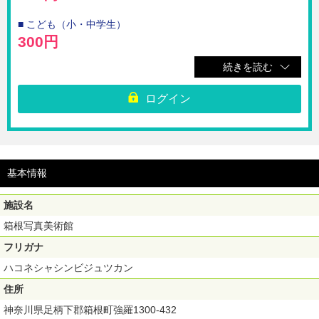
■ こども（小・中学生）
300円
続きを読む
☆箱根写真美術館にご入場いただけるチケットです。
※ご購入いただいたチケットのQRコードを表示させて、受付へお越しく
ログイン
ださい。
※ご購入後のキャンセル、返金は受け付けられません。
※チケット利用当日に限り再入場可能。
【利用期間】ご購入日から180日間
基本情報
施設名
箱根写真美術館
フリガナ
ハコネシャシンビジュツカン
住所
神奈川県足柄下郡箱根町強羅1300-432