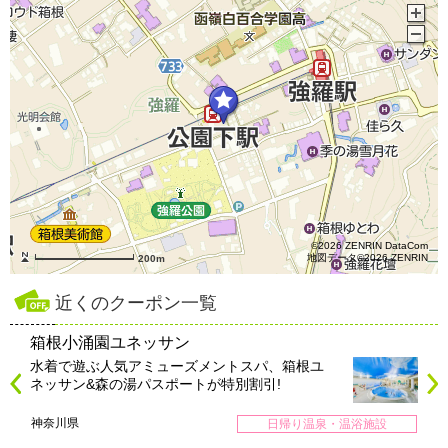
©2026 ZENRIN DataCom
地図データ©2026 ZENRIN
200m
近くのクーポン一覧
箱根小涌園ユネッサン
水着で遊ぶ人気アミューズメントスパ、箱根ユ
ネッサン&森の湯パスポートが特別割引!
神奈川県
日帰り温泉・温浴施設