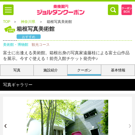
TOP
＞
神奈川県
＞
箱根写真美術館
箱根写真美術館
おすすめ
美術館・博物館
観光コース
富士に出逢える美術館。箱根出身の写真家遠藤桂による富士山作品
を展示。今すぐ使える！前売入館チケット発売中♪
写真
施設紹介
クーポン
基本情報
写真ギャラリー