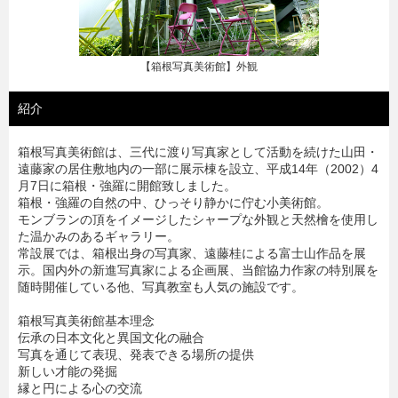
【箱根写真美術館】外観
紹介
箱根写真美術館は、三代に渡り写真家として活動を続けた山田・
遠藤家の居住敷地内の一部に展示棟を設立、平成14年（2002）4
月7日に箱根・強羅に開館致しました。
箱根・強羅の自然の中、ひっそり静かに佇む小美術館。
モンブランの頂をイメージしたシャープな外観と天然檜を使用し
た温かみのあるギャラリー。
常設展では、箱根出身の写真家、遠藤桂による富士山作品を展
示。国内外の新進写真家による企画展、当館協力作家の特別展を
随時開催している他、写真教室も人気の施設です。
箱根写真美術館基本理念
伝承の日本文化と異国文化の融合
写真を通じて表現、発表できる場所の提供
新しい才能の発掘
縁と円による心の交流