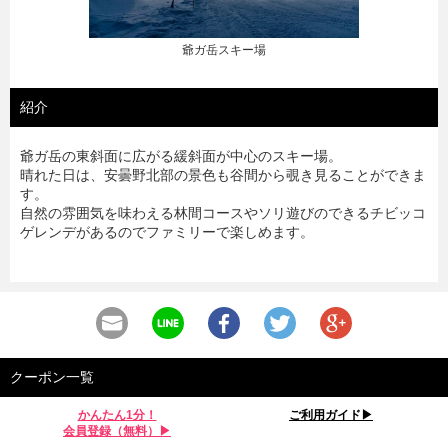
爺ガ岳スキー場
紹介
爺ガ岳の東斜面に広がる緩斜面が中心のスキー場。
晴れた日は、安曇野北部の景色も谷間から覗き見ることができま
す。
自然の雰囲気を味わえる林間コースやソリ遊びのできるチビッコ
ゲレンデがあるのでファミリーで楽しめます。
クーポン一覧
かんたん1分！
ご利用ガイド▶︎
会員登録（無料）▶︎