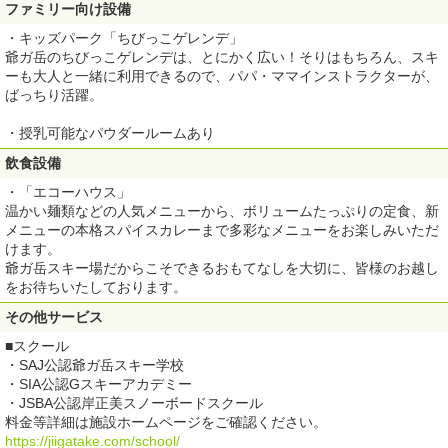
ファミリー向け設備
・キッズパーク「ちびっこゲレンデ」
爺ガ岳のちびっこゲレンデは、とにかく広い！そりはもちろん、スキ
ーも大人と一緒に利用できるので、パパ・ママインストラクターが、
ばっちり活躍。
・授乳可能なパウダールームあり
飲食設備
・「エコーハウス」
温かい麺類などの人気メニューから、ボリュームたっぷりの定食、新
メニューの本格スパイスカレーまで多彩なメニューをお楽しみいただ
けます。
爺ガ岳スキー場だからこそできるおもてなしを大切に、皆様のお越し
をお待ちいたしております。
その他サービス
■スクール
・SAJ公認爺ガ岳スキー学校
・SIA公認Gスキーアカデミー
・JSBA公認岸正美スノーボードスクール
料金等詳細は施設ホームページをご確認ください。
https://jiigatake.com/school/