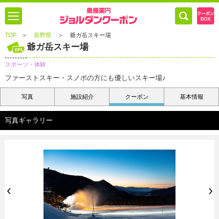
TOP
＞
長野県
＞
爺ガ岳スキー場
爺ガ岳スキー場
スポーツ・体験
ファーストスキー・スノボの方にも優しいスキー場♪
写真
施設紹介
クーポン
基本情報
写真ギャラリー