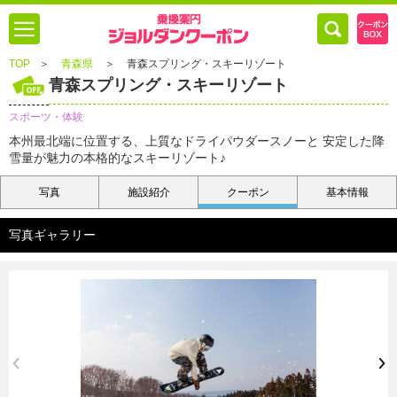
TOP
＞
青森県
＞
青森スプリング・スキーリゾート
青森スプリング・スキーリゾート
スポーツ・体験
本州最北端に位置する、上質なドライパウダースノーと 安定した降
雪量が魅力の本格的なスキーリゾート♪
写真
施設紹介
クーポン
基本情報
写真ギャラリー