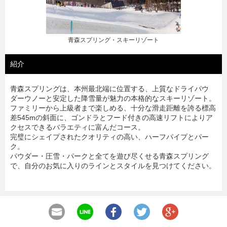
青森スプリング・スキーリゾート
紹介
青森スプリングは、本州最北端に位置する、上質なドライパウ
ダーウノーと安定した降雪量が魅力の本格的なスキーリゾート。
ファミリーから上級者まで楽しめる、十分な滑走距離を誇る標高
差545mの斜面に、ゴンドラとフード付きの高速リフトによりア
クセスできるバラエティに富んだコース。
完璧にシェイプされたクオリティの高い、ハーフパイプとパー
ク。
パウダー・圧雪・パークと全てを遊び尽くせる青森スプリング
で、自分のお気に入りのラインとスタイルを見つけてください。