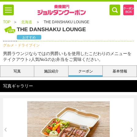
TOP
＞
北海道
＞
THE DANSHAKU LOUNGE
THE DANSHAKU LOUNGE
おすすめ
グルメ・ドライブイン
男爵ラウンジならではの男爵いもを使用したこだわりのメニューを
テイクアウト♪人気No1のお弁当をご賞味ください。
写真
施設紹介
クーポン
基本情報
写真ギャラリー