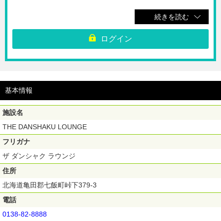
※ご購入いただいたチケットのQRコードを表示させて、テイクアウト
続きを読む
コーナーへお越しください。
※ご購入後のキャンセル・返金・変更は受け付けられません。
※ご利用の際は事前予約が必要です。団体予約等で飲食スペースが貸し切
ログイン
りの場合がございます。お手数ですが電話にてご確認をお願いいたしま
す。（0138-82-8888）
【利用期間】ご購入日より180日間
基本情報
施設名
THE DANSHAKU LOUNGE
フリガナ
ザ ダンシャク ラウンジ
住所
北海道亀田郡七飯町峠下379-3
電話
0138-82-8888