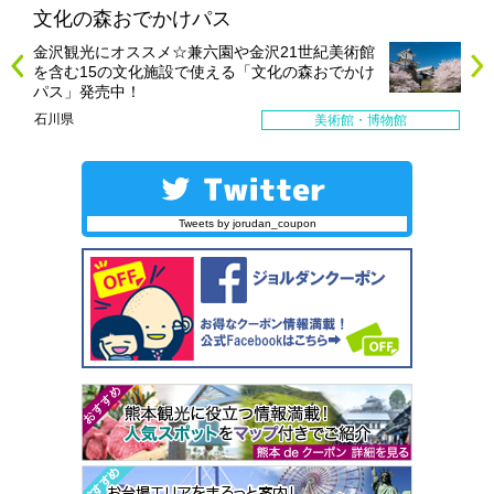
文化の森おでかけパス
金沢観光にオススメ☆兼六園や金沢21世紀美術館
を含む15の文化施設で使える「文化の森おでかけ
パス」発売中！
石川県
美術館・博物館
Tweets by jorudan_coupon