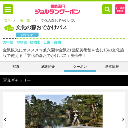
TOP
＞
石川県
＞
文化の森おでかけパス
文化の森おでかけパス
おすすめ
美術館・博物館
植物園・公園・庭園
金沢観光にオススメ☆兼六園や金沢21世紀美術館を含む15の文化施
設で使える「文化の森おでかけパス」発売中！
写真
施設紹介
クーポン
基本情報
写真ギャラリー