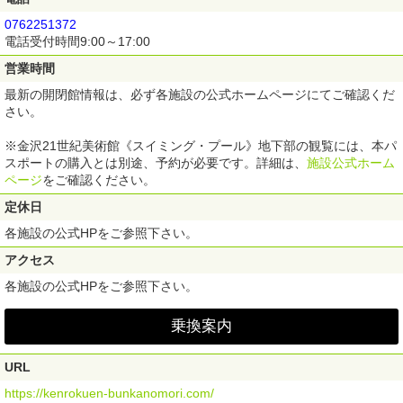
６）飲食・体験等の割引やサービス特典については、特典提供店舗1軒に
0762251372
つき1回利用できます。
電話受付時間9:00～17:00
７）災害時を含むいかなる状況においても、購入後の取消変更・再発行・
払戻はできません。
営業時間
８）パスポートの転売行為および第三者への転売目的による購入は禁止し
ております。
最新の開閉館情報は、必ず各施設の公式ホームページにてご確認くだ
９）子ども料金の設定はありません。
さい。
１０）お子様と65歳以上の方は各展示の入場料の割引率をお確かめの上、
ご利用ください。
１１）他の割引との併用はできません。
※金沢21世紀美術館《スイミング・プール》地下部の観覧には、本パ
１２）感染症など社会環境の変化により施設の運営に大きな変更が生じる
スポートの購入とは別途、予約が必要です。詳細は、
施設公式ホーム
可能性がございます。あらかじめご了承ください。
ページ
をご確認ください。
１３）各施設の諸事情や社会情勢により、15施設全ての施設をご利用にな
れないことがあります。
定休日
各施設の公式HPをご参照下さい。
アクセス
各施設の公式HPをご参照下さい。
乗換案内
URL
https://kenrokuen-bunkanomori.com/