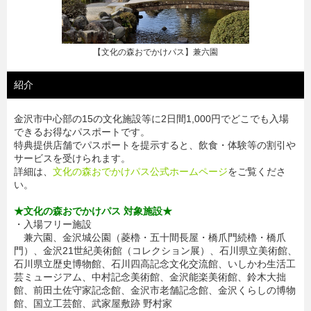
【文化の森おでかけパス】金沢21世紀美術館
紹介
金沢市中心部の15の文化施設等に2日間1,000円でどこでも入場
できるお得なパスポートです。
特典提供店舗でパスポートを提示すると、飲食・体験等の割引や
サービスを受けられます。
詳細は、
文化の森おでかけパス公式ホームページ
をご覧くださ
い。
★文化の森おでかけパス 対象施設★
・入場フリー施設
兼六園、金沢城公園（菱櫓・五十間長屋・橋爪門続櫓・橋爪
門）、金沢21世紀美術館（コレクション展）、石川県立美術館、
石川県立歴史博物館、石川四高記念文化交流館、いしかわ生活工
芸ミュージアム、中村記念美術館、金沢能楽美術館、鈴木大拙
館、前田土佐守家記念館、金沢市老舗記念館、金沢くらしの博物
館、国立工芸館、武家屋敷跡 野村家