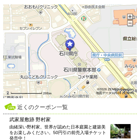
©2026 ZENRIN DataCom
地図データ©2026 ZENRIN
200m
近くのクーポン一覧
武家屋敷跡 野村家
由緒深い野村家。世界が認めた日本庭園と建築美
をお楽しみください。50円引の前売入場チケット
発売中！