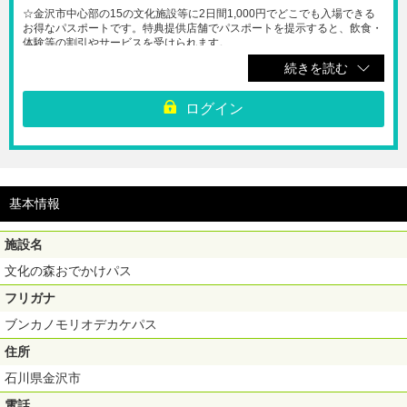
☆金沢市中心部の15の文化施設等に2日間1,000円でどこでも入場できる
お得なパスポートです。特典提供店舗でパスポートを提示すると、飲食・
体験等の割引やサービスを受けられます。
続きを読む
＜対象施設＞
・入場フリー施設
兼六園、金沢城公園（菱櫓・五十間長屋・橋爪門続櫓・橋爪門）、金沢
ログイン
21世紀美術館（コレクション展）、石川県立美術館、石川県立歴史博物
館、石川四高記念文化交流館、いしかわ生活工芸ミュージアム、中村記念
美術館、金沢能楽美術館、鈴木大拙館、前田土佐守家記念館、金沢市老舗
記念館、金沢くらしの博物館、国立工芸館、武家屋敷跡 野村家
・優待割引施設
成巽閣、加賀本多博物館、県立美術館（一部特別展）、県立歴史博物館
基本情報
（一部特別展）、国立工芸館（一部特別展）
＜注意事項＞
施設名
１）利用期間は、1施設目ご利用日からその翌日の2日間です。（最終有効
期間は2027年4月30日まで）
文化の森おでかけパス
２）1施設1回限り有効です。同一施設への再入場はできません。
３）展覧会・休館日・開館時間等の最新情報は、あらかじめ各施設の公式
フリガナ
ホームページをご確認ください。
４）パスの提示で「フリーで入場」「割引で入場」となる施設・展覧会が
ブンカノモリオデカケパス
あります。割引額は施設・展覧会により異なります。対象施設・展覧会
は、
文化の森おでかけパス公式ホームページ
をご確認の上ご利用くださ
住所
い。
石川県金沢市
５）金沢21世紀美術館《スイミング・プール》地下部の観覧には、本パス
ポートの購入とは別途、観覧予約または当日順番待ち受付が必要です。詳
電話
細は、
施設公式ホームページ
をご確認ください。