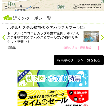
©2026 ZENRIN DataCom
地図データ©2026 ZENRIN
200m
近くのクーポン一覧
ホテルリステル猪苗代 クアハウス＆プールC's
トータルにココロとカラダを癒す空間。ホテルリ
ステル猪苗代クアハウス＆プールC'sの前売りチ
ケット発売中！
福島県
日帰り温泉・温浴施設
福島県のクーポン一覧を見る