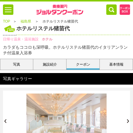
TOP
＞
福島県
＞
ホテルリステル猪苗代
ホテルリステル猪苗代
日帰り温泉・温浴施設
ホテル
カラダもココロも深呼吸。ホテルリステル猪苗代のイタリアンラン
チ付温泉入浴券
写真
施設紹介
クーポン
基本情報
写真ギャラリー