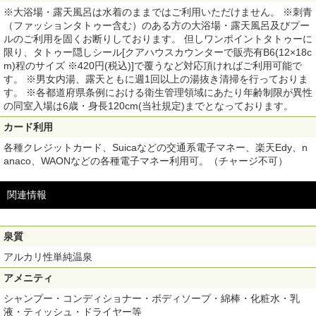
※大浴場・露天風呂は水着のままではご利用いただけません。 ※刺青
（ファッションタトゥー含む）のある方の大浴場・露天風呂及びプー
ルのご利用を固くお断りしております。 但しワンポイントタトゥーに
限り、タトゥー隠しシール[クアハウスカウンターで販売有B6(12×18c
m)程のサイズ ※420円(税込)]で覆うなど対応頂ければご利用可能で
す。 ※男女内湯、露天ともに週1回以上の湯抜き清掃を行っておりま
す。 ※各都道府県条例における衛生管理領域にあたり年齢制限が異性
の同室入場は6歳・身長120cm(当社規定)までとなっております。
カード利用
各種クレジットカード、Suicaなどの交通系電子マネー、楽天Edy、n
anaco、WAONなどの各種電子マネー利用可。（チャージ不可）
関連情報
泉質
アルカリ性単純温泉
アメニティ
シャンプー・コンディショナー・ボディソープ・綿棒・化粧水・乳
液・ティッシュ・ドライヤー等