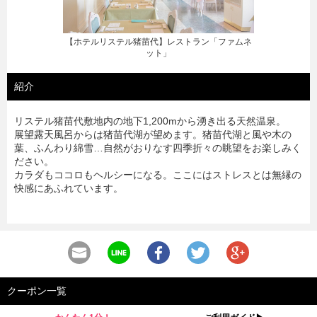
【ホテルリステル猪苗代】メインディッシュが選
べるイタリアンランチセット
紹介
リステル猪苗代敷地内の地下1,200mから湧き出る天然温泉。
展望露天風呂からは猪苗代湖が望めます。猪苗代湖と風や木の
葉、ふんわり綿雪…自然がおりなす四季折々の眺望をお楽しみく
ださい。
カラダもココロもヘルシーになる。ここにはストレスとは無縁の
快感にあふれています。
クーポン一覧