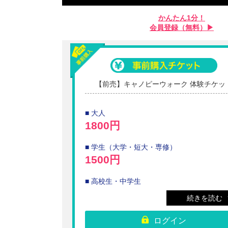
かんたん1分！
会員登録（無料）▶︎
【前売】キャノピーウォーク 体験チケッ
■ 大人
1800円
■ 学生（大学・短大・専修）
1500円
■ 高校生・中学生
1200円
続きを読む
■ 小学生
ログイン
900円