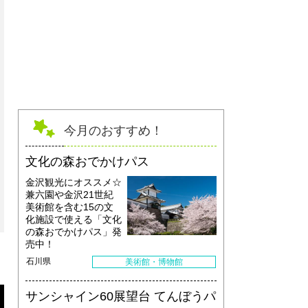
梢回廊 キャノッピ
今月のおすすめ！
文化の森おでかけパス
金沢観光にオススメ☆
兼六園や金沢21世紀
美術館を含む15の文
化施設で使える「文化
の森おでかけパス」発
売中！
石川県
美術館・博物館
サンシャイン60展望台 てんぼうパ