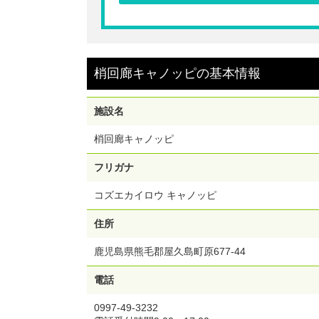
☆梢回廊 キャノッピの樹上空中回廊「キャノピーウ
ク」が体験できるチケットです。
※ご購入いただいたチケットのQRコードを表示さ
梢回廊キャノッピ
の
基本情報
受付へお越しください。
※ご購入後の返金、キャンセル、変更は出来ません
【利用期間】ご購入日より90日間
施設名
梢回廊キャノッピ
フリガナ
コズエカイロウ キャノッピ
住所
鹿児島県熊毛郡屋久島町原677-44
電話
0997-49-3232