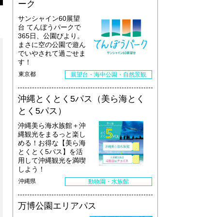
ーク
サンシャイン60展望
台 てんぼうパークで
365日、公園びより。
まさに空の公園で遊ん
でいやされて過ごせま
す！
東京都
展望台・海中公園・自然景観
沖縄とくとく5パス（美ら海とく
とく5パス）
沖縄美ら海水族館＋沖
縄観光をまるっと楽し
める！お得な【美ら海
とくとく5パス】を活
用して沖縄観光を満喫
しよう！
沖縄県
動物園・水族館
万博公園エリアパス