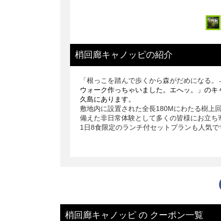
梢回廊キャノッピ
の
紹介
「根っこを踏んで歩くから森がだめになる。
ウォーク作っちゃいました。エへッ。」のキ
久島にあります。
敷地内に設置された全長180Mにわたる樹上
備えた非日常体験として多くの皆様にお立ち
1日8食限定のランチ付セットプランも人気で
梢回廊キャノッピ
の
クーポン一覧