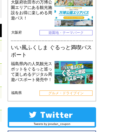
大阪府吹田市の万博公
園エリアにある観光施
設をお得に楽しめる周
遊パス！
大阪府
遊園地・テーマパーク
いい風ふくしま ぐるっと満喫パス
ポート
福島県内の人気観光ス
ポットをぐるっと巡っ
て楽しめるデジタル周
遊パスポート発売中！
福島県
グルメ・ドライブイン
Tweets by jorudan_coupon