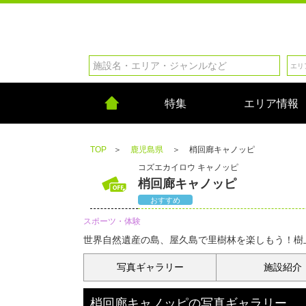
特集
エリア情報
TOP
＞
鹿児島県
＞
梢回廊キャノッピ
コズエカイロウ キャノッピ
梢回廊キャノッピ
おすすめ
スポーツ・体験
世界自然遺産の島、屋久島で里樹林を楽しもう！樹
写真
ギャラリー
施設紹介
梢回廊キャノッピ
の
写真ギャラリー