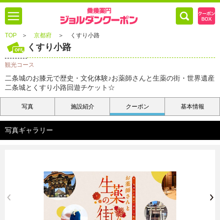
TOP
＞
京都府
＞
くすり小路
くすり小路
観光コース
二条城のお膝元で歴史・文化体験♪お薬師さんと生薬の街・世界遺産
二条城とくすり小路回遊チケット☆
写真
施設紹介
クーポン
基本情報
写真ギャラリー