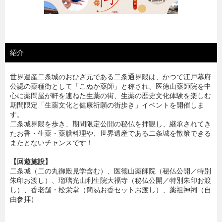
紹介
世界遺産二条城のおひざ元である二条通界隈は、かつて江戸幕府
公認の薬種街として「こぬか薬師」と称され、医徳山薬師院を中
心に薬問屋が軒を連ねた生薬の街、生薬の歴史文化体験を楽しむ
期間限定「生薬文化と健康祈願の街歩き」イベントを開催しま
す。
二条城界隈を歩き、期間限定公開の秘仏を拝観し、継承されてき
たお香・生薬・薬膳料理や、世界遺産である二条城を散策できる
またとないチャンスです！
【回遊施設】
二条城（二の丸御殿見学含む）、医徳山薬師院（秘仏公開／特別
朱印お渡し）、瑠璃光山利生院大福寺（秘仏公開／特別朱印お渡
し）、香老舗・松栄堂（簡易お香セットお渡し）、薬祖神祠（自
由参拝）