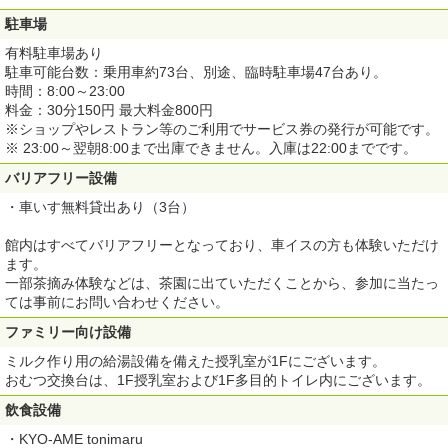
駐車場
有料駐車場あり
駐車可能台数：乗用車約73台、別途、臨時駐車場47台あり。
時間：8:00～23:00
料金：30分150円 最大料金800円
※ショップやレストラン等のご利用でサービス券の発行が可能です。
※ 23:00～翌朝8:00まで出庫できません。入庫は22:00までです。
バリアフリー設備
・車いす無料貸出あり（3台）
館内はすべてバリアフリーとなっており、車イスの方も体験いただけ
ます。
一部茶摘み体験などは、茶園に出ていただくことから、参加に当たっ
ては事前にお問い合わせください。
ファミリー向け設備
ミルク作り用の給湯設備を備えた授乳室が1Fにございます。
おむつ交換台は、1F授乳室および1F多目的トイレ内にございます。
飲食設備
・KYO-AME tonimaru