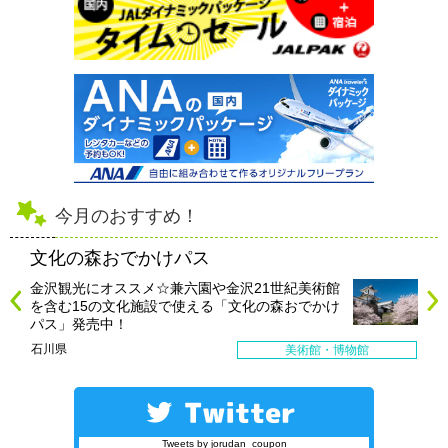
今月のおすすめ！
文化の森おでかけパス
金沢観光にオススメ☆兼六園や金沢21世紀美術館
を含む15の文化施設で使える「文化の森おでかけ
パス」発売中！
石川県
美術館・博物館
Tweets by jorudan_coupon