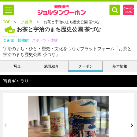
TOP
＞
京都府
＞
お茶と宇治のまち歴史公園 茶づな
お茶と宇治のまち歴史公園 茶づな
美術館・博物館
スポーツ・体験
宇治のまち・ひと・歴史・文化をつなぐプラットフォーム「お茶と
宇治のまち歴史公園 茶づな」
写真
施設紹介
クーポン
基本情報
写真ギャラリー