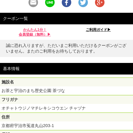
クーポン一覧
かんたん1分！
ご利用ガイド▶︎
会員登録（無料）▶︎
誠に恐れ入りますが、ただいまご利用いただけるクーポンがござ
いません。またのご利用をお待ちしております。
基本情報
施設名
お茶と宇治のまち歴史公園 茶づな
フリガナ
オチャトウジノマチレキシコウエン チャヅナ
住所
京都府宇治市菟道丸山203-1