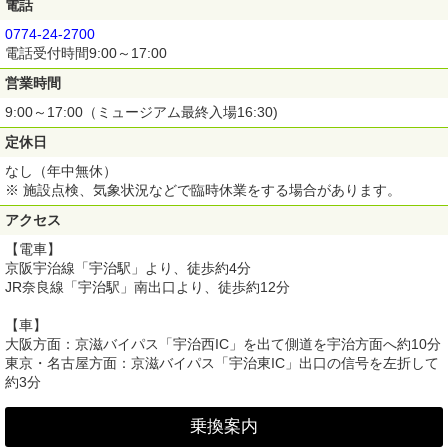
電話
0774-24-2700
電話受付時間9:00～17:00
営業時間
9:00～17:00（ミュージアム最終入場16:30)
定休日
なし（年中無休）
※ 施設点検、気象状況などで臨時休業をする場合があります。
アクセス
【電車】
京阪宇治線「宇治駅」より、徒歩約4分
JR奈良線「宇治駅」南出口より、徒歩約12分
【車】
大阪方面：京滋バイパス「宇治西IC」を出て側道を宇治方面へ約10分
東京・名古屋方面：京滋バイパス「宇治東IC」出口の信号を左折して
約3分
乗換案内