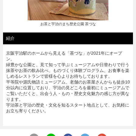
お茶と宇治のまち歴史公園 茶づな
紹介
京阪宇治駅のホームから見える「茶づな」が2021年にオープ
ン。
緑豊かな公園と、見て知って学ぶミュージアムや日替わりで行う
抹茶やお茶の飲み比べ、ものづくり体験プログラム、お食事を楽
しめるレストランで皆様を心よりお待ちしております。
平等院や源氏物語ミュージアム、老舗のお茶屋さんからも徒歩10
分以内に位置しており、宇治の見どころを最初にミュージアムで
ご覧いただくと、出会う人・もの・歴史文化魅力の感じ方が異な
ります。
宇治茶と宇治の歴史・文化を知るスタート地点として、お気軽に
お立ち寄りください。