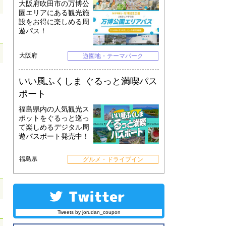
大阪府吹田市の万博公
園エリアにある観光施
設をお得に楽しめる周
遊パス！
大阪府
遊園地・テーマパーク
いい風ふくしま ぐるっと満喫パス
ポート
福島県内の人気観光ス
ポットをぐるっと巡っ
て楽しめるデジタル周
遊パスポート発売中！
福島県
グルメ・ドライブイン
Tweets by jorudan_coupon