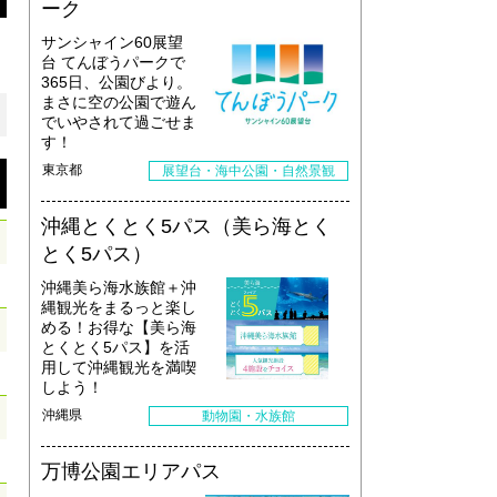
ーク
サンシャイン60展望
台 てんぼうパークで
365日、公園びより。
まさに空の公園で遊ん
でいやされて過ごせま
す！
東京都
展望台・海中公園・自然景観
沖縄とくとく5パス（美ら海とく
とく5パス）
沖縄美ら海水族館＋沖
縄観光をまるっと楽し
める！お得な【美ら海
とくとく5パス】を活
用して沖縄観光を満喫
しよう！
沖縄県
動物園・水族館
万博公園エリアパス