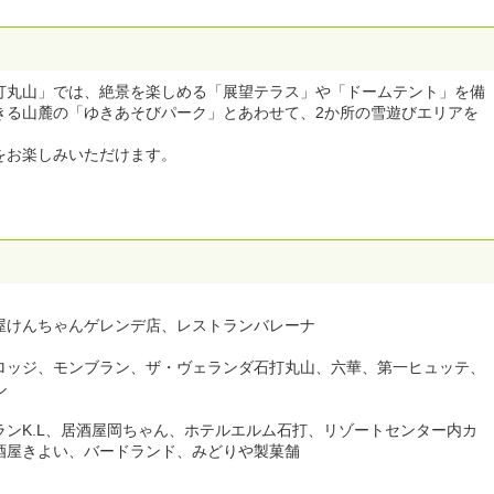
打丸山」では、絶景を楽しめる「展望テラス」や「ドームテント」を備
きる山麓の「ゆきあそびパーク」とあわせて、2か所の雪遊びエリアを
をお楽しみいただけます。
）
屋けんちゃんゲレンデ店、レストランバレーナ
ロッジ、モンブラン、ザ・ヴェランダ石打丸山、六華、第一ヒュッテ、
ル
ンK.L、居酒屋岡ちゃん、ホテルエルム石打、リゾートセンター内カ
酒屋きよい、バードランド、みどりや製菓舗