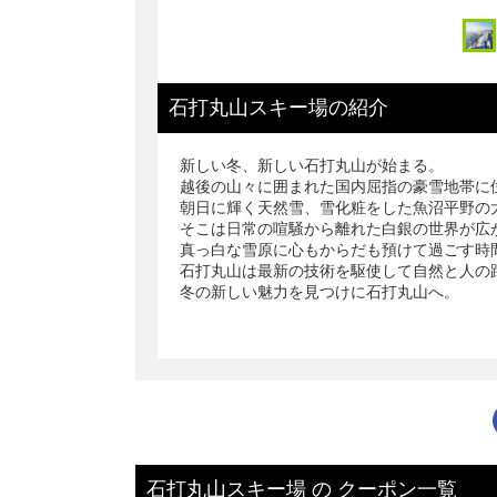
石打丸山スキー場
の
紹介
新しい冬、新しい石打丸山が始まる。
越後の山々に囲まれた国内屈指の豪雪地帯に
朝日に輝く天然雪、雪化粧をした魚沼平野の
そこは日常の喧騒から離れた白銀の世界が広
真っ白な雪原に心もからだも預けて過ごす時
石打丸山は最新の技術を駆使して自然と人の
冬の新しい魅力を見つけに石打丸山へ。
石打丸山スキー場
の
クーポン一覧