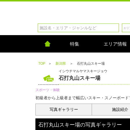
特集
エリア情報
TOP
＞
新潟県
＞
石打丸山スキー場
イシウチマルヤマスキージョウ
石打丸山スキー場
スポーツ・体験
初級者から上級者まで幅広いスキー・スノーボードフ
写真
ギャラリー
施設紹介
石打丸山スキー場
の
写真ギャラリー