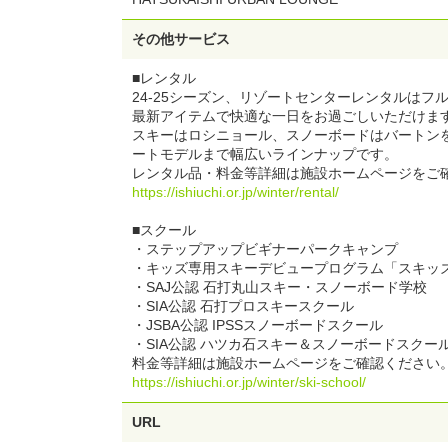
その他サービス
■レンタル
24-25シーズン、リゾートセンターレンタルはフ
最新アイテムで快適な一日をお過ごしいただけま
スキーはロシニョール、スノーボードはバートン
ートモデルまで幅広いラインナップです。
レンタル品・料金等詳細は施設ホームページをご
https://ishiuchi.or.jp/winter/rental/
■スクール
・ステップアップビギナーパークキャンプ
・キッズ専用スキーデビュープログラム「スキッ
・SAJ公認 石打丸山スキー・スノーボード学校
・SIA公認 石打プロスキースクール
・JSBA公認 IPSSスノーボードスクール
・SIA公認 ハツカ石スキー＆スノーボードスクー
料金等詳細は施設ホームページをご確認ください
https://ishiuchi.or.jp/winter/ski-school/
URL