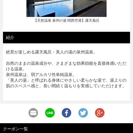
【天然温泉 泉州の湯 関西空港】露天風呂
紹介
絶景が楽しめる露天風呂・美人の湯の泉州温泉。
自然のままの温泉成分や、さまざまな効果効能を直接体感いただ
ける温泉。
泉州温泉は、弱アルカリ性単純温泉。
「美人の湯」と呼ばれる身体にやさしい柔らかな湯で、湯上りの
肌のスベスベ感と、長い間続く温もりを実感していただけます。
クーポン一覧