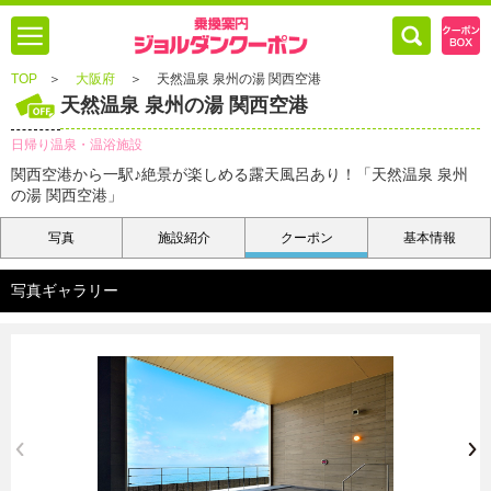
TOP
＞
大阪府
＞
天然温泉 泉州の湯 関西空港
天然温泉 泉州の湯 関西空港
日帰り温泉・温浴施設
関西空港から一駅♪絶景が楽しめる露天風呂あり！「天然温泉 泉州
の湯 関西空港」
写真
施設紹介
クーポン
基本情報
写真ギャラリー