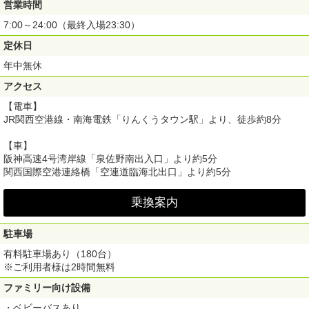
営業時間
7:00～24:00（最終入場23:30）
定休日
年中無休
アクセス
【電車】
JR関西空港線・南海電鉄「りんくうタウン駅」より、徒歩約8分
【車】
阪神高速4号湾岸線「泉佐野南出入口」より約5分
関西国際空港連絡橋「空連道臨海北出口」より約5分
乗換案内
駐車場
有料駐車場あり（180台）
※ご利用者様は2時間無料
ファミリー向け設備
・ベビーバスあり