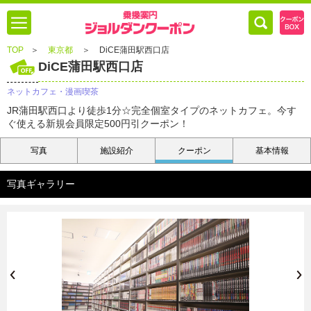
TOP
＞
東京都
＞
DiCE蒲田駅西口店
DiCE蒲田駅西口店
ネットカフェ・漫画喫茶
JR蒲田駅西口より徒歩1分☆完全個室タイプのネットカフェ。今す
ぐ使える新規会員限定500円引クーポン！
写真
施設紹介
クーポン
基本情報
写真ギャラリー