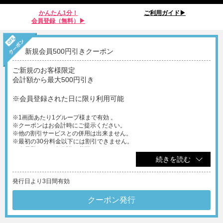
かんたん1分！
ご利用ガイド▶︎
会員登録（無料）▶︎
新規会員500円引きクーポン
ご新規のお客様限定
会計額から最大500円引き
※会員登録された日に限り利用可能
※1画面あたり1グループ様まで有効 。
※クーポンはお会計時にご提示ください。
※他の割引サービスとの併用は出来ません。
※最初の30分料金以下には割引できません。
※会員登録には身分証が必要となります。
続きを読む
発行日より3日間有効
クーポン発行