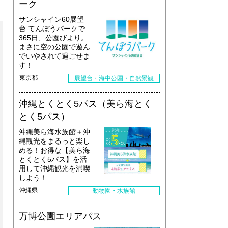
ーク
サンシャイン60展望
台 てんぼうパークで
365日、公園びより。
まさに空の公園で遊ん
でいやされて過ごせま
す！
東京都
展望台・海中公園・自然景観
沖縄とくとく5パス（美ら海とく
とく5パス）
沖縄美ら海水族館＋沖
縄観光をまるっと楽し
める！お得な【美ら海
とくとく5パス】を活
用して沖縄観光を満喫
しよう！
沖縄県
動物園・水族館
万博公園エリアパス