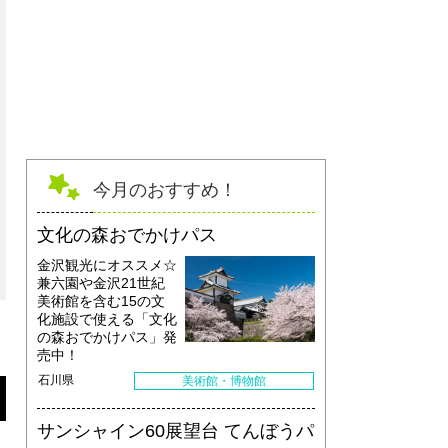
【牧歌の里】ラベンダー（初夏）
今月のおすすめ！
文化の森おでかけパス
金沢観光にオススメ☆
兼六園や金沢21世紀
美術館を含む15の文
化施設で使える「文化
の森おでかけパス」発
売中！
石川県
美術館・博物館
サンシャイン60展望台 てんぼうパ