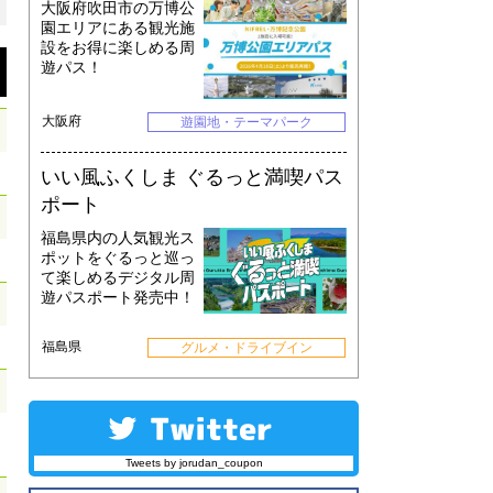
大阪府吹田市の万博公
園エリアにある観光施
設をお得に楽しめる周
遊パス！
大阪府
遊園地・テーマパーク
いい風ふくしま ぐるっと満喫パス
ポート
福島県内の人気観光ス
ポットをぐるっと巡っ
て楽しめるデジタル周
遊パスポート発売中！
福島県
グルメ・ドライブイン
Tweets by jorudan_coupon