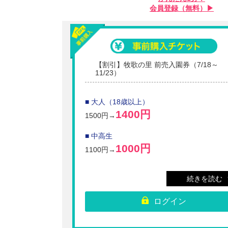
会員登録（無料）▶︎
【割引】牧歌の里 前売入園券（7/18～
11/23）
■ 大人（18歳以上）
1400円
1500円→
■ 中高生
1000円
1100円→
■ 小人（4歳～小学生）
続きを読む
700円
800円→
ログイン
■ シニア（65歳以上）
1000円
1100円→