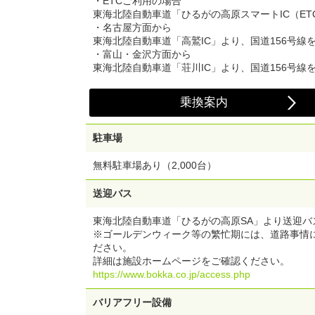
・ETCご利用の場合
東海北陸自動車道「ひるがの高原スマートIC（ET
・名古屋方面から
東海北陸自動車道「高鷲IC」より、国道156号線
・富山・金沢方面から
東海北陸自動車道「荘川IC」より、国道156号線
乗換案内
駐車場
無料駐車場あり（2,000台）
送迎バス
東海北陸自動車道「ひるがの高原SA」より送迎バ
※ゴールデンウィーク等の繁忙期には、道路事情
ださい。
詳細は施設ホームページをご確認ください。
https://www.bokka.co.jp/access.php
バリアフリー設備