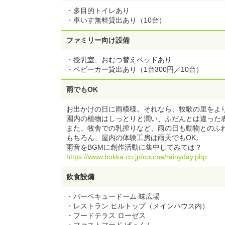
・多目的トイレあり
・車いす無料貸出あり（10台）
ファミリー向け設備
・授乳室、おむつ替えベッドあり
・ベビーカー貸出あり（1台300円／10台）
雨でもOK
お出かけの日に雨模様。それなら、牧歌の里をよ
園内の植物はしっとりと潤い、ふだんとは違った
また、牧舎での乳搾りなど、雨の日も動物とのふ
もちろん、屋内の体験工房は雨天でもOK。
雨音をBGMに創作活動に集中してみては？
https://www.bokka.co.jp/course/rainyday.php
飲食設備
・バーベキュードーム 味広場
・レストラン ヒルトップ（メインハウス内）
・フードテラス ローゼス