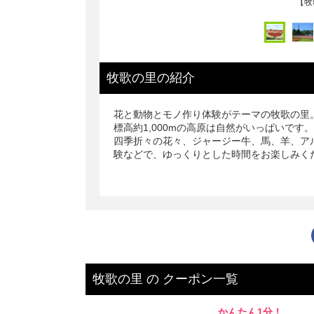
【
牧歌の里
の
紹介
花と動物とモノ作り体験がテーマの牧歌の里
標高約1,000mの高原は自然がいっぱいです。
四季折々の花々、ジャージー牛、馬、羊、ア
験などで、ゆっくりとした時間をお楽しみく
牧歌の里
の
クーポン一覧
かんたん1分！