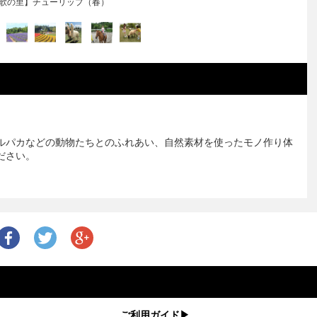
牧歌の里】教会前花畑（夏）
。
ルパカなどの動物たちとのふれあい、自然素材を使ったモノ作り体
ださい。
ご利用ガイド▶︎