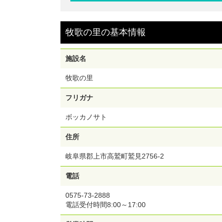
☆牧歌の里にご入園いただける前売り入園チケット
す。
牧歌の里
の
基本情報
※ご購入いただいたチケットのQRコードを表示さ
入口ゲートへお越しください。
※ご購入後のキャンセル・返金・変更は受け付けら
せん。
施設名
【利用期間】2026年7月18日～11月23日
牧歌の里
※上記期間以外はご利用いただけません。ご注意く
い。
フリガナ
ボッカノサト
住所
岐阜県郡上市高鷲町鷲見2756-2
電話
0575-73-2888
電話受付時間8:00～17:00