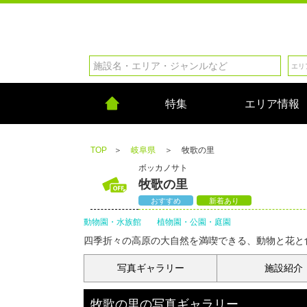
特集
エリア情報
TOP
＞
岐阜県
＞
牧歌の里
ボッカノサト
牧歌の里
おすすめ
新着あり
動物園・水族館
植物園・公園・庭園
四季折々の高原の大自然を満喫できる、動物と花と
写真
ギャラリー
施設紹介
牧歌の里
の
写真ギャラリー