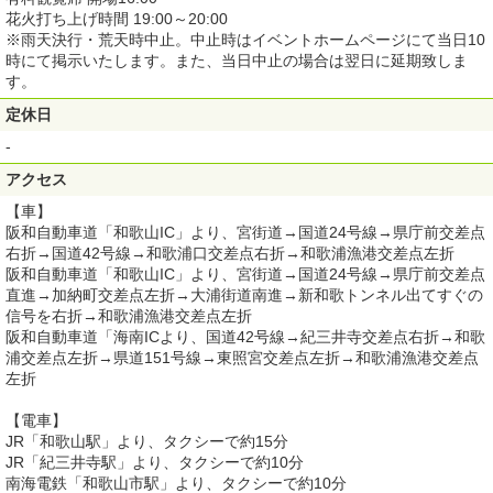
花火打ち上げ時間 19:00～20:00
※雨天決行・荒天時中止。中止時はイベントホームページにて当日10
時にて掲示いたします。また、当日中止の場合は翌日に延期致しま
す。
定休日
-
アクセス
【車】
阪和自動車道「和歌山IC」より、宮街道→国道24号線→県庁前交差点
右折→国道42号線→和歌浦口交差点右折→和歌浦漁港交差点左折
阪和自動車道「和歌山IC」より、宮街道→国道24号線→県庁前交差点
直進→加納町交差点左折→大浦街道南進→新和歌トンネル出てすぐの
信号を右折→和歌浦漁港交差点左折
阪和自動車道「海南ICより、国道42号線→紀三井寺交差点右折→和歌
浦交差点左折→県道151号線→東照宮交差点左折→和歌浦漁港交差点
左折
【電車】
JR「和歌山駅」より、タクシーで約15分
JR「紀三井寺駅」より、タクシーで約10分
南海電鉄「和歌山市駅」より、タクシーで約10分