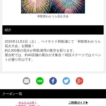
和歌祭わかうら花火大会
紹介
2025年11月1日（土）、ベイサイド和歌浦にて「和歌祭わかうら
花火大会」を開催！
約2,000発の花火が和歌浦湾の夜空を彩ります。
屋台村では、約40店舗の屋台が大集合！特設ステージではイベン
トが盛り沢山です。
クーポン一覧
かんたん1分！
ご利用ガイド▶︎