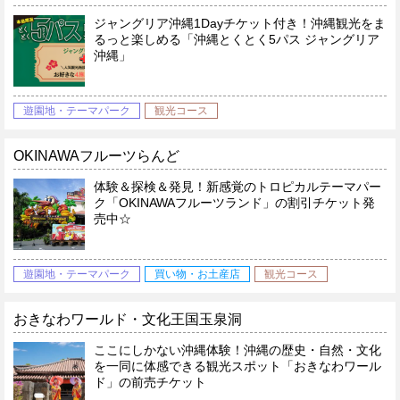
ジャングリア沖縄1Dayチケット付き！沖縄観光をま
るっと楽しめる「沖縄とくとく5パス ジャングリア
沖縄」
遊園地・テーマパーク
観光コース
OKINAWAフルーツらんど
体験＆探検＆発見！新感覚のトロピカルテーマパー
ク「OKINAWAフルーツランド」の割引チケット発
売中☆
遊園地・テーマパーク
買い物・お土産店
観光コース
おきなわワールド・文化王国玉泉洞
ここにしかない沖縄体験！沖縄の歴史・自然・文化
を一同に体感できる観光スポット「おきなわワール
ド」の前売チケット