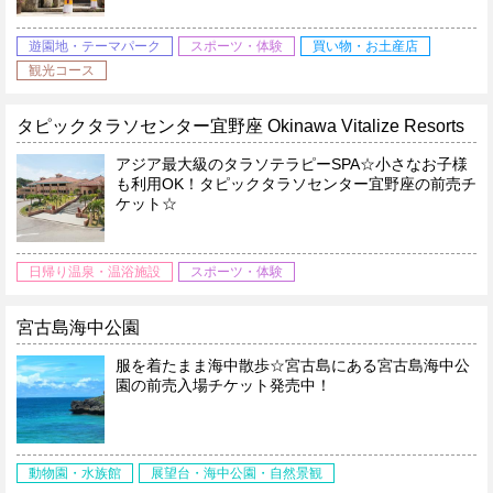
遊園地・テーマパーク
スポーツ・体験
買い物・お土産店
観光コース
タピックタラソセンター宜野座 Okinawa Vitalize Resorts
アジア最大級のタラソテラピーSPA☆小さなお子様
も利用OK！タピックタラソセンター宜野座の前売チ
ケット☆
日帰り温泉・温浴施設
スポーツ・体験
宮古島海中公園
服を着たまま海中散歩☆宮古島にある宮古島海中公
園の前売入場チケット発売中！
動物園・水族館
展望台・海中公園・自然景観