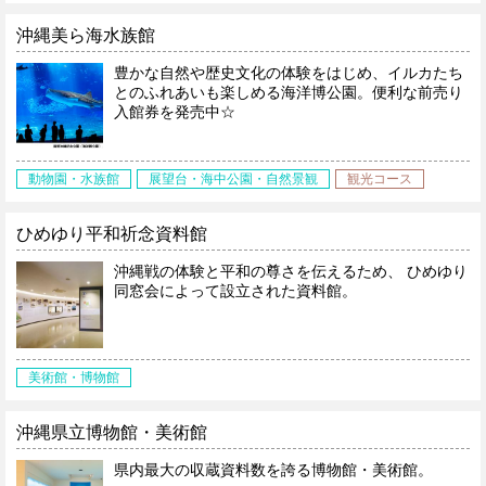
沖縄美ら海水族館
豊かな自然や歴史文化の体験をはじめ、イルカたち
とのふれあいも楽しめる海洋博公園。便利な前売り
入館券を発売中☆
動物園・水族館
展望台・海中公園・自然景観
観光コース
ひめゆり平和祈念資料館
沖縄戦の体験と平和の尊さを伝えるため、 ひめゆり
同窓会によって設立された資料館。
美術館・博物館
沖縄県立博物館・美術館
県内最大の収蔵資料数を誇る博物館・美術館。