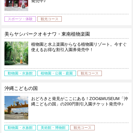
発売中♪
スポーツ・体験
観光コース
美らヤシパークオキナワ・東南植物楽園
植物園と水上楽園からなる植物園リゾート。今すぐ
使えるお得な割引入園券発売中！
動物園・水族館
植物園・公園・庭園
観光コース
沖縄こどもの国
おどろきと発見がここにある！ZOO&MUSEUM「沖
縄こどもの国」の200円割引入園チケット発売中♪
動物園・水族館
美術館・博物館
観光コース