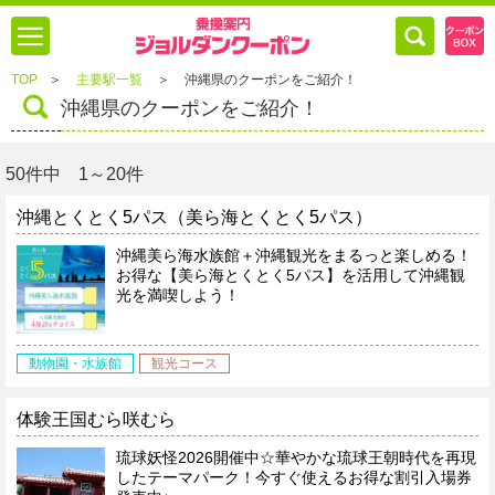
TOP
＞
主要駅一覧
＞
沖縄県のクーポンをご紹介！
沖縄県のクーポンをご紹介！
50件中 1～20件
沖縄とくとく5パス（美ら海とくとく5パス）
沖縄美ら海水族館＋沖縄観光をまるっと楽しめる！
お得な【美ら海とくとく5パス】を活用して沖縄観
光を満喫しよう！
動物園・水族館
観光コース
体験王国むら咲むら
琉球妖怪2026開催中☆華やかな琉球王朝時代を再現
したテーマパーク！今すぐ使えるお得な割引入場券