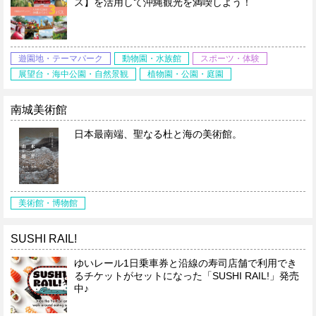
ス】を活用して沖縄観光を満喫しよう！
遊園地・テーマパーク
動物園・水族館
スポーツ・体験
展望台・海中公園・自然景観
植物園・公園・庭園
南城美術館
日本最南端、聖なる杜と海の美術館。
美術館・博物館
SUSHI RAIL!
ゆいレール1日乗車券と沿線の寿司店舗で利用でき
るチケットがセットになった「SUSHI RAIL!」発売
中♪