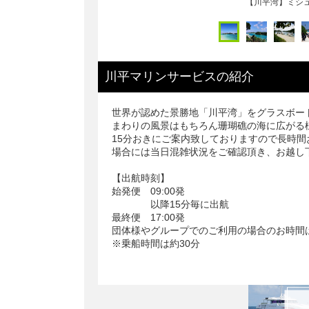
川平マリンサービス
の
紹介
世界が認めた景勝地「川平湾」をグラスボー
まわりの風景はもちろん珊瑚礁の海に広がる
15分おきにご案内致しておりますので長時
場合には当日混雑状況をご確認頂き、お越し
【出航時刻】
始発便 09:00発
以降15分毎に出航
最終便 17:00発
団体様やグループでのご利用の場合のお時間
※乗船時間は約30分