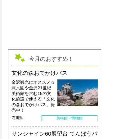
川平マリンサービス
今月のおすすめ！
文化の森おでかけパス
金沢観光にオススメ☆
兼六園や金沢21世紀
美術館を含む15の文
化施設で使える「文化
の森おでかけパス」発
売中！
石川県
美術館・博物館
サンシャイン60展望台 てんぼうパ