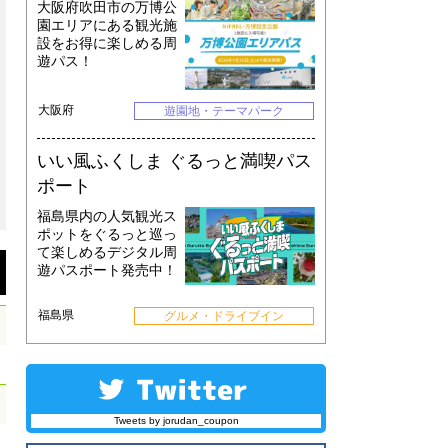
大阪府吹田市の万博公
園エリアにある観光施
設をお得に楽しめる周
遊パス！
大阪府
遊園地・テーマパーク
いい風ふくしま ぐるっと満喫パス
ポート
福島県内の人気観光ス
ポットをぐるっと巡っ
て楽しめるデジタル周
遊パスポート発売中！
福島県
グルメ・ドライブイン
Tweets by jorudan_coupon