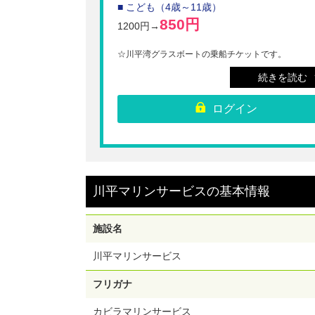
■ こども（4歳～11歳）
850円
1200円→
☆川平湾グラスボートの乗船チケットです。
沖縄県石垣島の景勝地「川平湾」をグラスボートで
続きを読む
内いたします。様々なサンゴやカラフルな熱帯魚は
ろん、川平湾からのぞむ石垣島の大自然をお楽しみ
い。
ログイン
※引き換え窓口で二次元コードを読み取り後乗船券
渡し致します。二次元コードを開いてお越しくださ
直接乗り場へお越しいただいてもご利用いただけま
ん。
※幼児（3歳以下）は座席確保無し。大人1名につき
料。2人目からはこども料金適用となります。
川平マリンサービス
の
基本情報
※年齢が確認できるものをご持参ください。
※ご購入いただいても乗船の予約ではございません
途、施設へお電話で予約をお願いします。
※購入後の取消、払い戻し、変更は出来ません。
施設名
【利用期間】ご購入日から90日間
川平マリンサービス
フリガナ
カビラマリンサービス