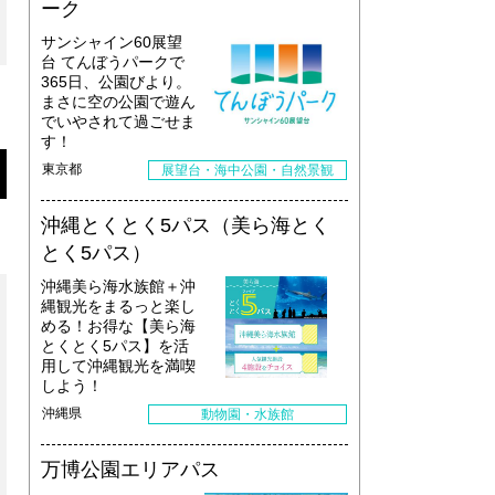
ーク
サンシャイン60展望
台 てんぼうパークで
365日、公園びより。
まさに空の公園で遊ん
でいやされて過ごせま
す！
東京都
展望台・海中公園・自然景観
沖縄とくとく5パス（美ら海とく
とく5パス）
沖縄美ら海水族館＋沖
縄観光をまるっと楽し
める！お得な【美ら海
とくとく5パス】を活
用して沖縄観光を満喫
しよう！
沖縄県
動物園・水族館
万博公園エリアパス