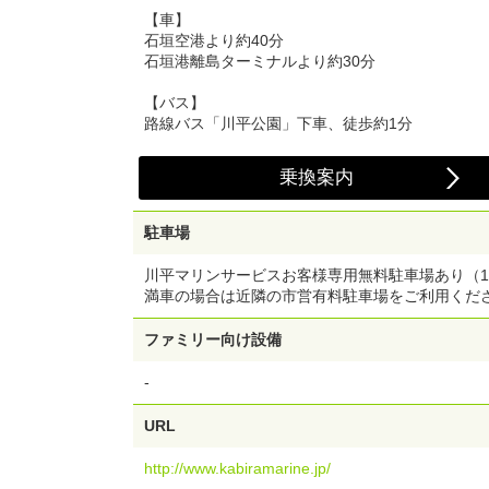
【車】
石垣空港より約40分
石垣港離島ターミナルより約30分
【バス】
路線バス「川平公園」下車、徒歩約1分
乗換案内
駐車場
川平マリンサービスお客様専用無料駐車場あり（1
満車の場合は近隣の市営有料駐車場をご利用くだ
ファミリー向け設備
-
URL
http://www.kabiramarine.jp/