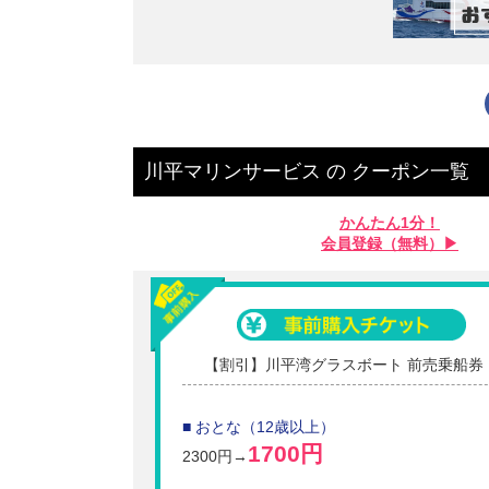
川平マリンサービス
の
クーポン一覧
かんたん1分！
会員登録（無料）▶︎
【割引】川平湾グラスボート 前売乗船券
■ おとな（12歳以上）
1700円
2300円→