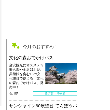
スクリーン印刷体験
今月のおすすめ！
文化の森おでかけパス
金沢観光にオススメ☆
兼六園や金沢21世紀
美術館を含む15の文
化施設で使える「文化
の森おでかけパス」発
売中！
石川県
美術館・博物館
サンシャイン60展望台 てんぼうパ