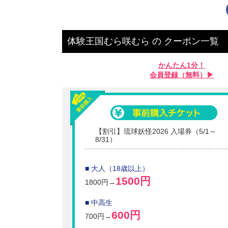
体験王国むら咲むら
の
クーポン一覧
かんたん1分！
会員登録（無料）▶︎
【割引】琉球妖怪2026 入場券（5/1～
8/31）
■ 大人（18歳以上）
1500円
1800円→
■ 中高生
600円
700円→