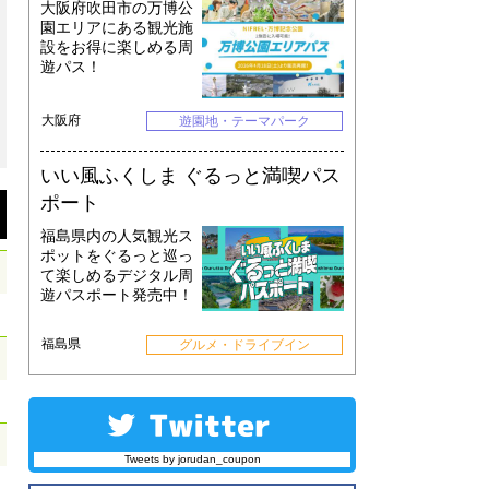
大阪府吹田市の万博公
園エリアにある観光施
設をお得に楽しめる周
遊パス！
大阪府
遊園地・テーマパーク
いい風ふくしま ぐるっと満喫パス
ポート
福島県内の人気観光ス
ポットをぐるっと巡っ
て楽しめるデジタル周
遊パスポート発売中！
福島県
グルメ・ドライブイン
Tweets by jorudan_coupon