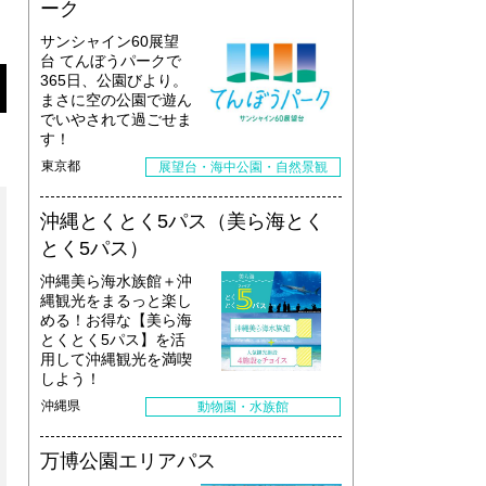
ーク
サンシャイン60展望
台 てんぼうパークで
365日、公園びより。
まさに空の公園で遊ん
でいやされて過ごせま
す！
東京都
展望台・海中公園・自然景観
沖縄とくとく5パス（美ら海とく
とく5パス）
沖縄美ら海水族館＋沖
縄観光をまるっと楽し
める！お得な【美ら海
とくとく5パス】を活
用して沖縄観光を満喫
しよう！
沖縄県
動物園・水族館
万博公園エリアパス