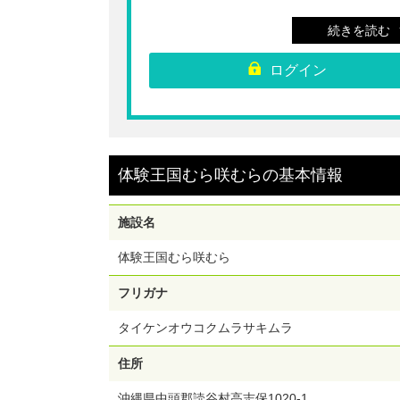
■ 小学生
続きを読む
500円
600円→
ログイン
☆体験王国むら咲むら「琉球妖怪2026」の入場チ
です。
沖縄の夜を楽しむ！暗い石畳を進んで昔から沖縄で
継がれてきた妖怪たちを全部見つけられるかな？
《琉球妖怪2026開催期間》
2026年5月1日（金）～8月31日（月）
体験王国むら咲むら
の
基本情報
17:30～22:00（最終受付21:30）
※上記期間以外は当チケットをご利用いただけませ
ご注意ください。
施設名
※チケット売り場でQRコードをご提示ください。
※ご購入後のキャンセル・払い戻しは受け付けられ
体験王国むら咲むら
ん。
※未就学児は無料でご入場いただけます。
※施設内での体験は別途有料となります。
フリガナ
タイケンオウコクムラサキムラ
住所
沖縄県中頭郡読谷村高志保1020-1