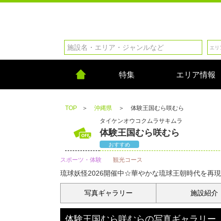
特集
エリア情報
TOP
＞
沖縄県
＞
体験王国むら咲むら
タイケンオウコクムラサキムラ
体験王国むら咲むら
おすすめ
スポーツ・体験
観光コース
琉球妖怪2026開催中☆華やかな琉球王朝時代を再
写真
ギャラリー
施設紹介
体験王国むら咲むら
の
写真ギャラリー