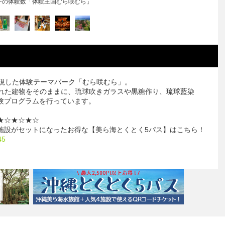
シーサー色付け体験
再現した体験テーマパーク「むら咲むら」。
された建物をそのままに、琉球吹きガラスや黒糖作り、琉球藍染
験プログラムを行っています。
★☆★☆★☆
施設がセットになったお得な【美ら海とくとく5パス】はこちら！
45