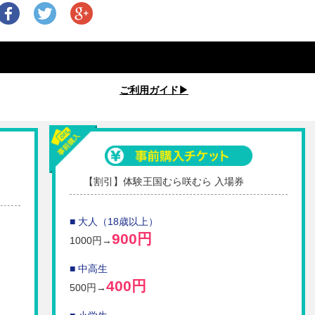
ご利用ガイド▶︎
【割引】体験王国むら咲むら 入場券
■ 大人（18歳以上）
900円
1000円→
■ 中高生
400円
500円→