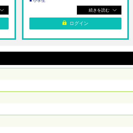
■ 小学生
300円
400円→
続きを読む
☆むら咲むらにご入場いただける入場チケットです。
ログイン
ケット
※チケット売り場でQRコードをご提示ください。
語り
※幼児は無料です。
※ご購入後のキャンセル・払い戻し・変更は受け付けら
れません。
※むら咲むらのHPより最新の営業状況をご確認の上ご来
場ください。
ん。
【利用期間】ご購入日から180日間
ませ