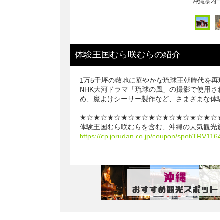
体験王国むら咲むら
の
紹介
1万5千坪の敷地に華やかな琉球王朝時代を
NHK大河ドラマ「琉球の風」の撮影で使用
め、魔よけシーサー製作など、さまざまな体
★☆★☆★☆★☆★☆★☆★☆★☆★☆★☆
体験王国むら咲むらを含む、沖縄の人気観光
https://cp.jorudan.co.jp/coupon/spot/TRV116