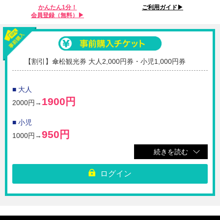
かんたん1分！
ご利用ガイド▶︎
会員登録（無料）▶︎
【割引】傘松観光券 大人2,000円券・小児1,000円券
■ 大人
1900円
2000円→
■ 小児
950円
1000円→
続きを読む
☆「天橋立駅」からの天橋立観光にオススメ！
天橋立観光船（天橋立～一の宮往復）と、天橋立傘松公園ケーブルカー・
リフト（府中～傘松間）、成相寺登山バス（傘松～成相寺間）に乗車でき
ログイン
るチケットです。
※成相寺入山料は含まれていません。現地にて別途お支払いください。
《ご利用方法》
最初に利用する施設の受付にてQRコードをご提示ください。紙クーポン
へ引換いたします。紙クーポンへ引換えずに入場口に直接お越しになって