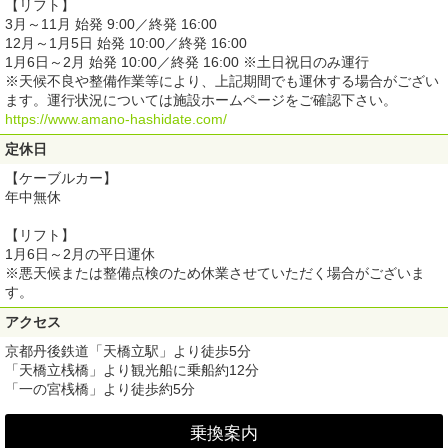
【リフト】
3月～11月 始発 9:00／終発 16:00
12月～1月5日 始発 10:00／終発 16:00
1月6日～2月 始発 10:00／終発 16:00 ※土日祝日のみ運行
※天候不良や整備作業等により、上記期間でも運休する場合がござい
ます。運行状況については施設ホームページをご確認下さい。
https://www.amano-hashidate.com/
定休日
【ケーブルカー】
年中無休
【リフト】
1月6日～2月の平日運休
※悪天候または整備点検のため休業させていただく場合がございま
す。
アクセス
京都丹後鉄道「天橋立駅」より徒歩5分
「天橋立桟橋」より観光船に乗船約12分
「一の宮桟橋」より徒歩約5分
乗換案内