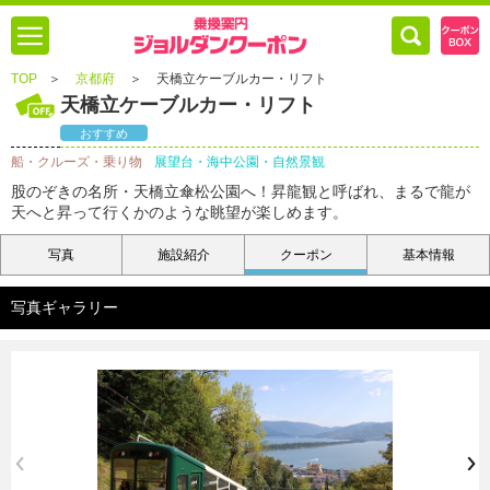
TOP
＞
京都府
＞
天橋立ケーブルカー・リフト
天橋立ケーブルカー・リフト
おすすめ
船・クルーズ・乗り物
展望台・海中公園・自然景観
股のぞきの名所・天橋立傘松公園へ！昇龍観と呼ばれ、まるで龍が
天へと昇って行くかのような眺望が楽しめます。
写真
施設紹介
クーポン
基本情報
写真ギャラリー