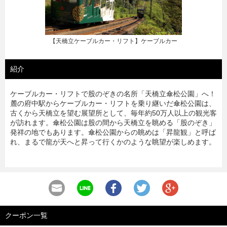
【天橋立ケーブルカー・リフト】ケーブルカー
紹介
ケーブルカー・リフトで股のぞきの名所「天橋立傘松公園」へ！
麓の府中駅からケーブルカー・リフトを乗り継いだ傘松公園は、
古くから天橋立を望む展望所として、毎年約50万人以上の観光客
が訪れます。傘松公園は股の間から天橋立を眺める「股のぞき」
発祥の地でもあります。傘松公園からの眺めは「昇龍観」と呼ば
れ、まるで龍が天へと昇って行くかのような眺望が楽しめます。
クーポン一覧