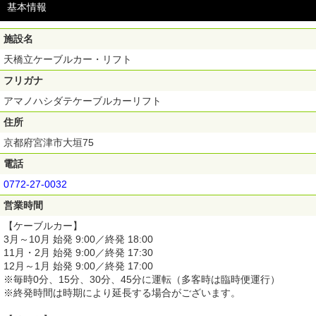
基本情報
もご利用できません。
■引換場所
天橋立観光船天橋立桟橋（京都府宮津市文珠466）
施設名
天橋立観光船一の宮桟橋（京都府宮津市大垣118）
天橋立ケーブルカー・リフト府中駅（京都府宮津市大垣78）
天橋立ケーブルカー・リフト
※ご購入後のキャンセル、変更、返金は出来ません。
フリガナ
※施設の詳細や最新情報は、各施設のHPをご覧ください。
※運休や欠航となる場合がございますが、部分返金には応じかねます。
アマノハシダテケーブルカーリフト
住所
京都府宮津市大垣75
電話
0772-27-0032
営業時間
【ケーブルカー】
3月～10月 始発 9:00／終発 18:00
11月・2月 始発 9:00／終発 17:30
12月～1月 始発 9:00／終発 17:00
※毎時0分、15分、30分、45分に運転（多客時は臨時便運行）
※終発時間は時期により延長する場合がございます。