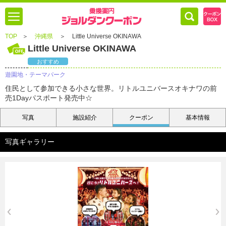
TOP
＞
沖縄県
＞
Little Universe OKINAWA
Little Universe OKINAWA
おすすめ
遊園地・テーマパーク
住民として参加できる小さな世界。リトルユニバースオキナワの前
売1Dayパスポート発売中☆
写真
施設紹介
クーポン
基本情報
写真ギャラリー