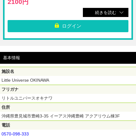
2100円
続きを読む
■ 小人（4歳～11歳）
1600円
ログイン
☆Little Universe OKINAWAの1Dayパスポートです。
※チケット売り場にてQRコードをご提示ください。
※予告なく、営業時間に変更がある場合がございますのでご来場前に公式
ホームページの営業時間をご確認ください。
基本情報
※3歳以下は無料です。
【利用期間】ご購入日から180日間
施設名
Little Universe OKINAWA
フリガナ
リトルユニバースオキナワ
住所
沖縄県豊見城市豊崎3-35 イーアス沖縄豊崎 アクアリウム棟3F
電話
0570-098-333