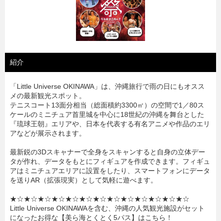
紹介
「Little Universe OKINAWA」は、沖縄旅行で雨の日にもオスス
メの最新観光スポット。
テニスコート13面分相当（総面積約3300㎡）の空間で1／80ス
ケールのミニチュア首里城を中心に18世紀の沖縄を舞台とした
『琉球王朝』エリアや、日本を代表する有名アニメや作品のエリ
アなどが展示されます。
最新鋭の3Dスキャナーで全身をスキャンすると自身の立体デー
タが作れ、データをもとにフィギュアを作成できます。フィギュ
アはミニチュアエリアに設置をしたり、スマートフォンにデータ
を送りAR（拡張現実）として気軽に遊べます。
★☆★☆★☆★☆★☆★☆★☆★☆★☆★☆★☆★☆★☆
Little Universe OKINAWAを含む、沖縄の人気観光施設がセット
になったお得な【美ら海とくとく5パス】はこちら！