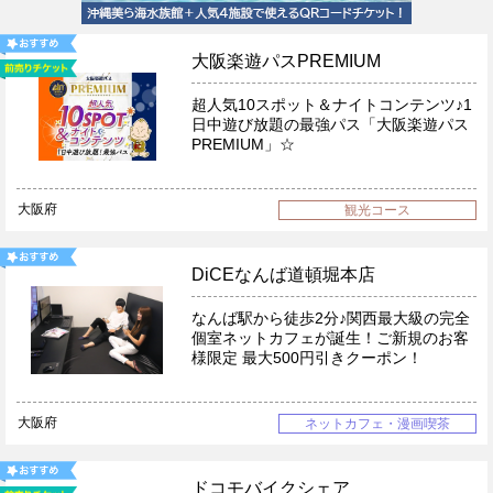
大阪楽遊パスPREMIUM
超人気10スポット＆ナイトコンテンツ♪1
日中遊び放題の最強パス「大阪楽遊パス
PREMIUM」☆
大阪府
観光コース
DiCEなんば道頓堀本店
なんば駅から徒歩2分♪関西最大級の完全
個室ネットカフェが誕生！ご新規のお客
様限定 最大500円引きクーポン！
大阪府
ネットカフェ・漫画喫茶
ドコモバイクシェア