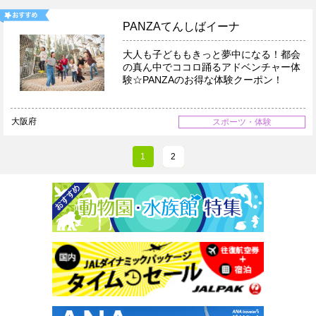
PANZAてんしばイーナ
大人も子どももきっと夢中になる！都会
の真ん中でココロ踊るアドベンチャー体
験☆PANZAのお得な体験クーポン！
大阪府
スポーツ・体験
1
2