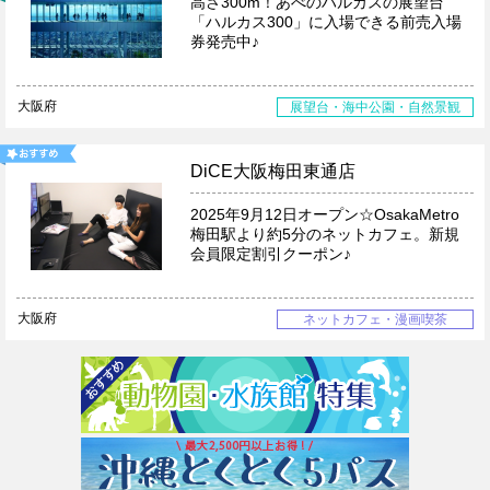
高さ300m！あべのハルカスの展望台
「ハルカス300」に入場できる前売入場
券発売中♪
大阪府
展望台・海中公園・自然景観
DiCE大阪梅田東通店
2025年9月12日オープン☆OsakaMetro
梅田駅より約5分のネットカフェ。新規
会員限定割引クーポン♪
大阪府
ネットカフェ・漫画喫茶