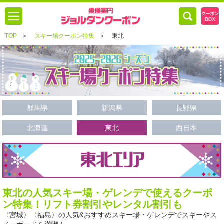
TOP
＞
スキー場クーポン特集
＞
東北
群馬県
新潟県
長野県
北海道
東北
西日本
東北の人気スキー場・ゲレンデで使えるクーポ
ン特集！リフト券割引やレンタル割引も
〈宮城〉〈福島〉の人気&おすすめスキー場・ゲレンデでスキーやス