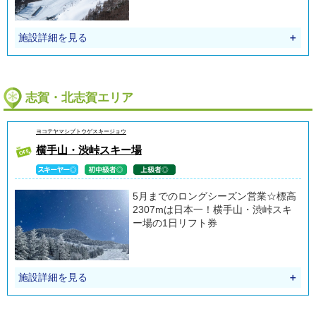
施設詳細を見る
＋
志賀・北志賀エリア
ヨコテヤマシブトウゲスキージョウ
横手山・渋峠スキー場
5月までのロングシーズン営業☆標高
2307mは日本一！横手山・渋峠スキ
ー場の1日リフト券
施設詳細を見る
＋