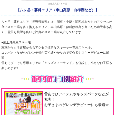
富士見高原スキー場
【八ヶ岳・蓼科エリア（車山高原・白樺湖など）】
八ヶ岳・蓼科エリア（長野県南部）は、関東・中部・関西地方からのアクセスが
良いスキー場を多く抱えるエリア。車山高原・蓼科は標高が高いため晴天率も高
く、雪質も眺望も良いと評判のスキー場が点在しています。
●
富士見高原スキー場
東京からも名古屋からもアクセス抜群なスキーヤー専用スキー場。
コンパクトながらゲレンデ幅が広く緩やかなので初心者やスキーデビューに最
適！
雪あそび・そり専用エリアの「キッズスノーランド」も併設し、小さなお子様も
楽しめます♪
雪あそびアイテムやキッズパークなどが
充実！
お子さまのゲレンデデビューにも最適☆