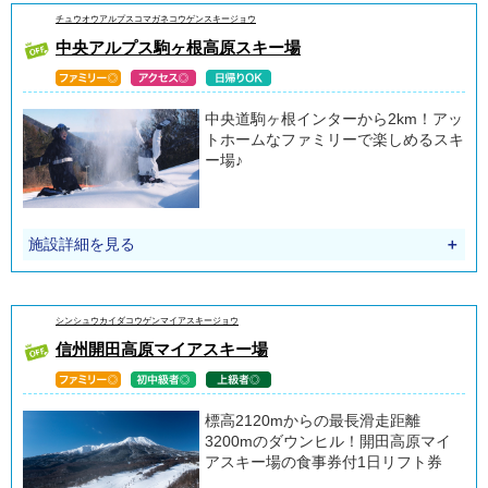
チュウオウアルプスコマガネコウゲンスキージョウ
中央アルプス駒ヶ根高原スキー場
中央道駒ヶ根インターから2km！アッ
トホームなファミリーで楽しめるスキ
ー場♪
施設詳細を見る
＋
シンシュウカイダコウゲンマイアスキージョウ
信州開田高原マイアスキー場
標高2120mからの最長滑走距離
3200mのダウンヒル！開田高原マイ
アスキー場の食事券付1日リフト券