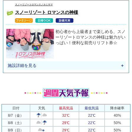
スノーリゾートロマンスノカミサマ
スノーリゾート ロマンスの神様
初心者から上級者まで楽しめる、スノ
ーリゾートロマンスの神様は魅力がい
っぱい！便利な前売りリフト券☆
施設詳細を見る
＋
日付
天気
最高気温
最低気温
降水確率
8/7（金）
32℃
22℃
40%
8/8（土）
29℃
22℃
50%
8/9（日）
29℃
22℃
50%