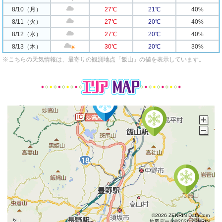
8/10（月）
27℃
21℃
40%
8/11（火）
27℃
20℃
40%
8/12（水）
27℃
20℃
40%
8/13（木）
30℃
20℃
30%
※こちらの天気情報は、最寄りの観測地点「飯山」の値を表示しています。
©2026 ZENRIN DataCom
地図データ©2026 ZENRIN
15km