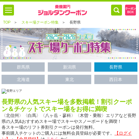
TOP
＞
スキー場クーポン特集
＞
長野県
群馬県
新潟県
長野県
北海道
東北
西日本
長野県の人気スキー場を多数掲載！割引クーポ
ン＆チケットでスキー場をお得に満喫
〈北信州〉〈白馬〉〈八ヶ岳・蓼科〉〈木曽・乗鞍〉エリアなど長野
県の人気&おすすめスキー場でスキーやスノーボードを満喫！
各スキー場のリフト券割引クーポンは発行無料。
事前購入チケットのご購入には無料会員登録が必要です。
【ログイ
ン】
・
【会員登録】
は
こちら
から